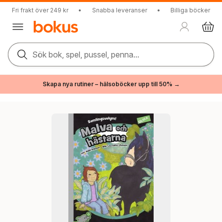
Fri frakt över 249 kr
•
Snabba leveranser
•
Billiga böcker
Sök bok, spel, pussel, penna...
Skapa nya rutiner – hälsoböcker upp till 50% →