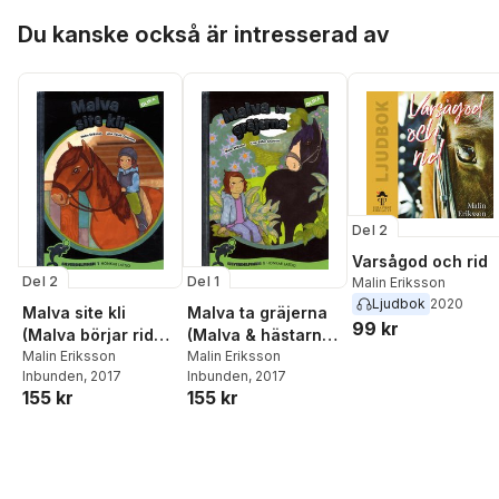
och samhällsnivå
Hoppa över listan
Carpholt
,
Verner
Du kanske också är intresserad av
Denvall
,
Madeleine
Eriksson
,
Torbjörn
Forkby
,
Marianne
Gabrielsson
,
Peter
Gabrielsson
,
Marie
Hansson
,
Helena
Hedman
,
Lovisa
Högberg
,
Peter
Jonsson
,
Carolina
Klockmo
,
Arne
Del 2
Kristiansen
,
Ida
Lundgren
,
Minna
Varsågod och rid
Lundgren
,
Lennart
Del 2
Del 1
Malin Eriksson
Nygren
,
Pernilla Ouis
,
Ljudbok
2020
Malva site kli
Malva ta gräjerna
Nima Sanandaji
,
Stefan
99 kr
(Malva börjar rida
(Malva & hästarna
Sjöberg
,
Lupita
på resanderomani)
Malin Eriksson
på resanderomani)
Malin Eriksson
Svensson
,
Päivi
Inbunden
, 2017
Inbunden
, 2017
Turunen
,
Eva Wikström
,
155 kr
155 kr
Liv Zetterberg
,
Sheila
Zimic
,
Henrik Örnlind