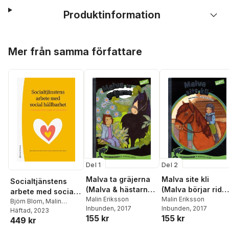
Produktinformation
Hoppa över listan
Mer från samma författare
Del 1
Del 2
Malva ta gräjerna
Malva site kli
Socialtjänstens
(Malva & hästarna
(Malva börjar rida
arbete med social
på resanderomani)
Malin Eriksson
på resanderomani
Malin Eriksson
hållbarhet :
Björn Blom
,
Malin
Inbunden
, 2017
Inbunden
, 2017
Eriksson
Häftad
, 2023
,
Marie-Louise
insatser på
155 kr
155 kr
449 kr
Snellman
,
Pär
individ-, grupp-
Alexandersson
,
Camilla