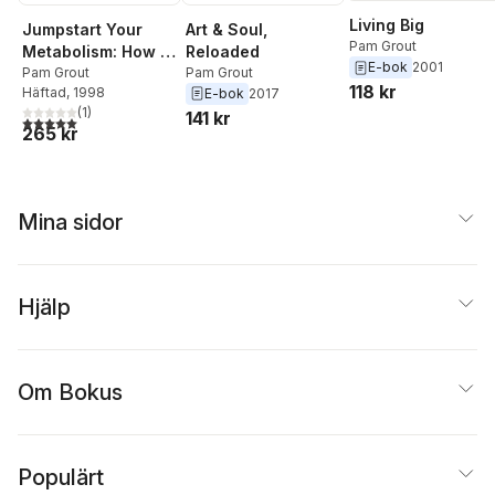
Living Big
Art & Soul,
Jumpstart Your
Pam Grout
Reloaded
Metabolism: How to
E-bok
2001
Pam Grout
Lose Weight by
Pam Grout
118 kr
Häftad
, 1998
E-bok
2017
Changing the Way
(
1
)
141 kr
You Breathe
5,0
utav 5 stjärnor. Totalt antal röster:
265 kr
Mina sidor
Hjälp
Om Bokus
Populärt