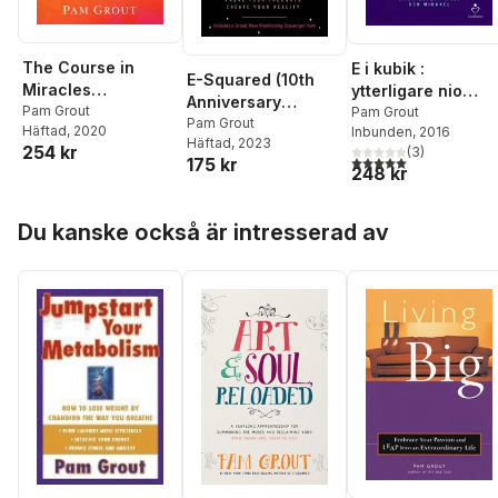
The Course in
E i kubik :
E-Squared (10th
Miracles
ytterligare nio
Anniversary
Experiment: A
Pam Grout
kvantexperiment
Pam Grout
Edition)
Pam Grout
Häftad
, 2020
Inbunden
, 2016
Starter Kit for
som bevisar att de
Häftad
, 2023
254 kr
(
3
)
Rewiring Your Mind
är ditt heltidsgig a
5,0
utav 5 stjärnor. Tota
175 kr
248 kr
(and Therefore the
manifestera magi
World)
och mirakel
Hoppa över listan
Du kanske också är intresserad av