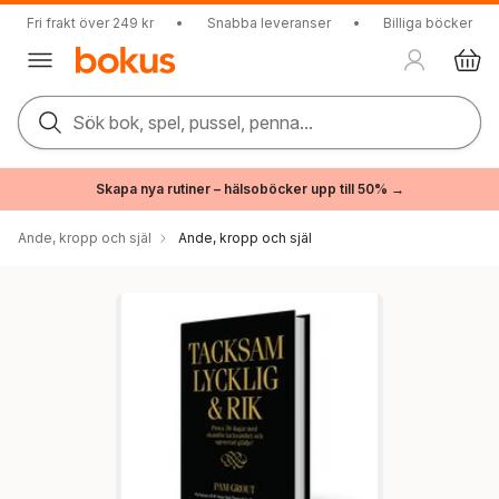
Fri frakt över 249 kr
•
Snabba leveranser
•
Billiga böcker
Sök bok, spel, pussel, penna...
Skapa nya rutiner – hälsoböcker upp till 50% →
Ande, kropp och själ
Ande, kropp och själ