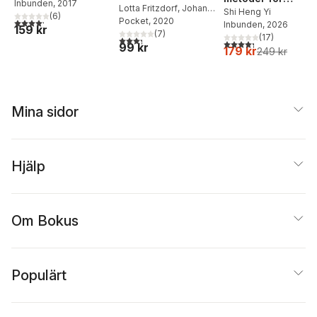
Rosenlind
Inbunden
, 2017
,
Maria
Djurgårdskällaren
Lotta Fritzdorf
,
Johan
självbehärskning
Shi Heng Yi
Alexén
,
Anders Avehall
(
6
)
1945-1950
Rosenlind
Pocket
, 2020
4,2
utav 5 stjärnor. Totalt antal röster:
Inbunden
, 2026
159 kr
(
7
)
(
17
)
3,3
utav 5 stjärnor. Totalt antal röster:
4,3
utav 5 stjärnor. Tota
99 kr
179 kr
249 kr
Mina sidor
Hjälp
Om Bokus
Populärt