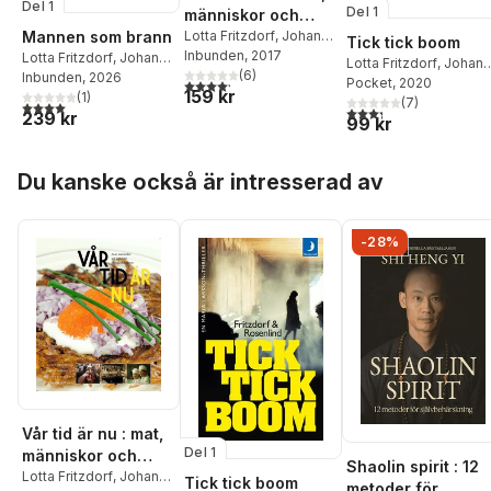
Del 1
Del 1
människor och
Mannen som brann
möten på
Lotta Fritzdorf
,
Johan
Tick tick boom
Rosenlind
Inbunden
, 2017
,
Maria
Lotta Fritzdorf
,
Johan
Djurgårdskällaren
Lotta Fritzdorf
,
Johan
Alexén
,
Anders Avehall
(
6
)
Rosenlind
Inbunden
, 2026
1945-1950
Rosenlind
Pocket
, 2020
4,2
utav 5 stjärnor. Totalt antal röster:
159 kr
(
1
)
(
7
)
4,0
utav 5 stjärnor. Totalt antal röster:
3,3
utav 5 stjärnor. Tota
239 kr
99 kr
Hoppa över listan
Du kanske också är intresserad av
-28%
Vår tid är nu : mat,
Del 1
människor och
Shaolin spirit : 12
möten på
Lotta Fritzdorf
,
Johan
Tick tick boom
metoder för