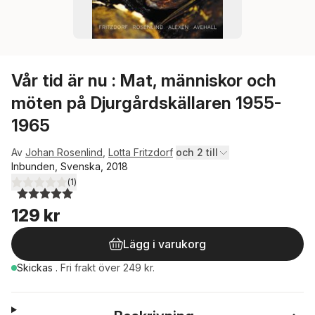
Vår tid är nu : Mat, människor och
möten på Djurgårdskällaren 1955-
1965
Av
Johan Rosenlind
,
Lotta Fritzdorf
och 2 till
Inbunden, Svenska, 2018
(
1
)
5,0
utav 5 stjärnor. Totalt antal röster:
129 kr
Lägg i varukorg
Skickas
.
Fri frakt över 249 kr.