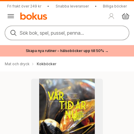
Fri frakt över 249 kr
•
Snabba leveranser
•
Billiga böcker
Sök bok, spel, pussel, penna...
Skapa nya rutiner – hälsoböcker upp till 50% →
Mat och dryck
Kokböcker