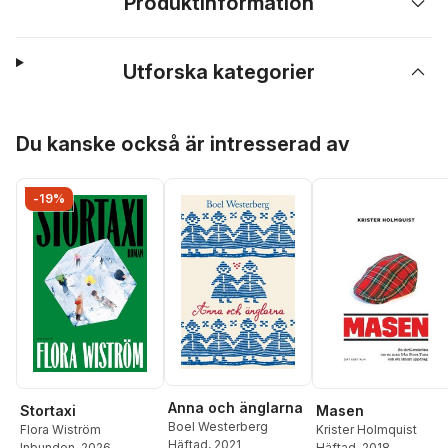
Produktinformation
Utforska kategorier
Hoppa över listan
Du kanske också är intresserad av
-19%
Anna och änglarna
Masen
Stortaxi
Boel Westerberg
Krister Holmquist
Flora Wiström
Häftad
, 2021
Häftad
, 2018
Inbunden
, 2026