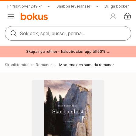
Fri frakt över 249 kr
•
Snabba leveranser
•
Billiga böcker
Sök bok, spel, pussel, penna...
Skapa nya rutiner – hälsoböcker upp till 50% →
Skönlitteratur
Romaner
Moderna och samtida romaner