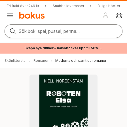
Fri frakt över 249 kr
•
Snabba leveranser
•
Billiga böcker
Sök bok, spel, pussel, penna...
Skapa nya rutiner – hälsoböcker upp till 50% →
Skönlitteratur
Romaner
Moderna och samtida romaner