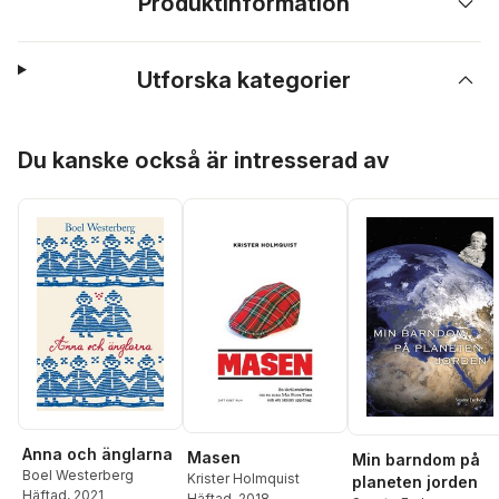
Produktinformation
Utforska kategorier
Hoppa över listan
Du kanske också är intresserad av
Anna och änglarna
Masen
Min barndom på
Boel Westerberg
Krister Holmquist
planeten jorden
Häftad
, 2021
Häftad
, 2018