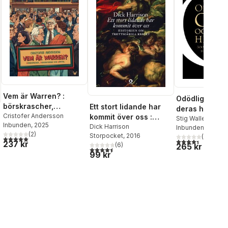
Vem är Warren? :
Odödliga ord 
börskrascher,
Ett stort lidande har
deras historia
riskhantering och
Cristofer Andersson
kommit över oss :
Stig Wallerman
Inbunden
, 2025
kapital
historien om
Dick Harrison
Inbunden
, 2019
(
2
)
Storpocket
, 2016
(
7
)
trettioåriga kriget
5,0
utav 5 stjärnor. Totalt antal röster:
4,4
utav 5 stjärnor
237 kr
(
6
)
265 kr
4,5
utav 5 stjärnor. Totalt antal röster:
99 kr
al röster: