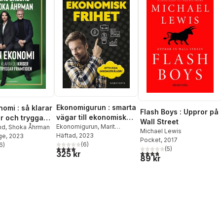
Ekonomigurun : smarta
nomi : så klarar
Flash Boys : Uppror på
vägar till ekonomisk
er och tryggar
Wall Street
frihet
Ekonomigurun
,
Marit
en
nd
,
Shoka Åhrman
Michael Lewis
Andersson
Häftad
, 2023
ge
, 2023
Pocket
, 2017
(
6
)
6
)
4,0
utav 5 stjärnor. Totalt antal röster:
(
5
)
stjärnor. Totalt antal röster:
3,8
utav 5 stjärnor. Totalt ant
325 kr
89 kr