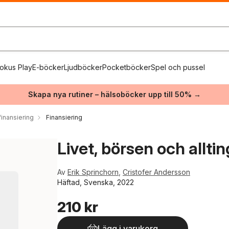
okus Play
E-böcker
Ljudböcker
Pocketböcker
Spel och pussel
Skapa nya rutiner – hälsoböcker upp till 50% →
inansiering
Finansiering
Livet, börsen och alltin
Av
Erik Sprinchorn
,
Cristofer Andersson
Häftad, Svenska, 2022
210 kr
Lägg i varukorg