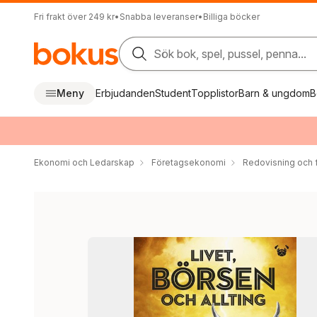
Fri frakt över 249 kr
•
Snabba leveranser
•
Billiga böcker
Sök bok, spel, pussel, penna...
Meny
Erbjudanden
Student
Topplistor
Barn & ungdom
B
Ekonomi och Ledarskap
Företagsekonomi
Redovisning och f