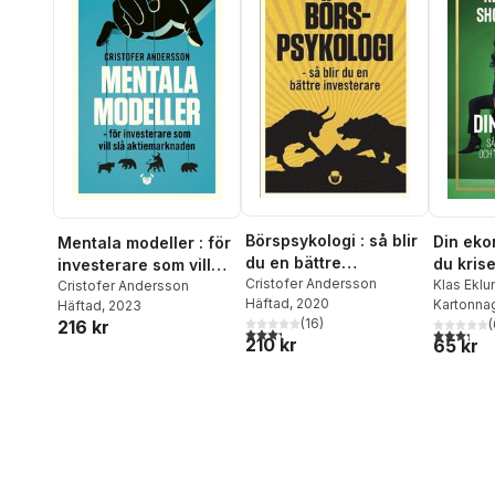
Börspsykologi : så blir
Din eko
Mentala modeller : för
du en bättre
du kris
investerare som vill
investerare
Cristofer Andersson
framtid
Klas Eklu
slå aktiemarknaden
Cristofer Andersson
Häftad
, 2020
Kartonna
Häftad
, 2023
(
16
)
216 kr
(
3,3
utav 5 stjärnor. Totalt antal röster:
3,3
utav 5 
210 kr
65 kr