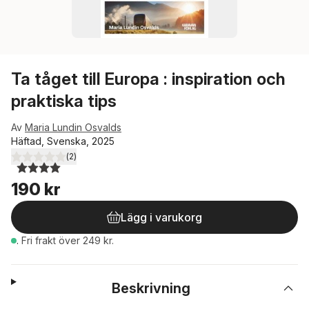
Ta tåget till Europa : inspiration och
praktiska tips
Av
Maria Lundin Osvalds
Häftad, Svenska, 2025
(
2
)
4,0
utav 5 stjärnor. Totalt antal röster:
190 kr
Lägg i varukorg
.
Fri frakt över 249 kr.
Beskrivning