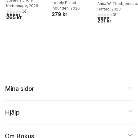
Susanna Elfors
Lonely Planet
elva rutter och 65
Anna W. Thorbjörnsso
Kartonnage
, 2026
Inbunden
, 2026
Marko T. Wramén
Häftad
, 2023
tips
(
5
)
279 kr
4,4
utav 5 stjärnor. Totalt antal röster:
(
8
)
265 kr
3,9
utav 5 stjärnor. Tota
231 kr
Mina sidor
Hjälp
Om Bokus