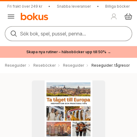
Fri frakt över 249 kr
•
Snabba leveranser
•
Billiga böcker
Sök bok, spel, pussel, penna...
Skapa nya rutiner – hälsoböcker upp till 50% →
Reseguider
Reseböcker
Reseguider
Reseguider: tågresor