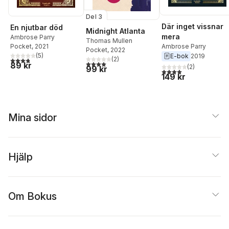
Del 3
Där inget vissnar
En njutbar död
Midnight Atlanta
mera
Ambrose Parry
Thomas Mullen
Pocket
, 2021
Ambrose Parry
Pocket
, 2022
(
5
)
E-bok
2019
(
2
)
3,8
utav 5 stjärnor. Totalt antal röster:
4,0
utav 5 stjärnor. Totalt antal röster:
89 kr
(
2
)
99 kr
4,0
utav 5 stjärnor. Tota
149 kr
Mina sidor
Hjälp
Om Bokus