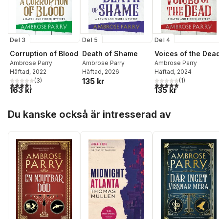
Del 3
Del 5
Del 4
Corruption of Blood
Death of Shame
Voices of the Dea
Ambrose Parry
Ambrose Parry
Ambrose Parry
Häftad
, 2022
Häftad
, 2026
Häftad
, 2024
135 kr
(
3
)
(
1
)
4,3
utav 5 stjärnor. Totalt antal röster:
5,0
utav 5 stjärnor. Tota
163 kr
135 kr
Hoppa över listan
Du kanske också är intresserad av