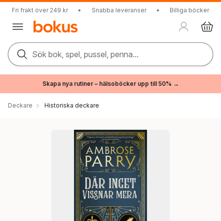
Fri frakt över 249 kr
•
Snabba leveranser
•
Billiga böcker
Sök bok, spel, pussel, penna...
Skapa nya rutiner – hälsoböcker upp till 50% →
Deckare
Historiska deckare