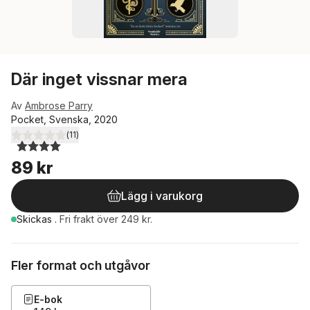
Där inget vissnar mera
Av
Ambrose Parry
Pocket, Svenska, 2020
(
11
)
4,0
utav 5 stjärnor. Totalt antal röster:
89 kr
Lägg i varukorg
Skickas
.
Fri frakt över 249 kr.
Fler format och utgåvor
E-bok