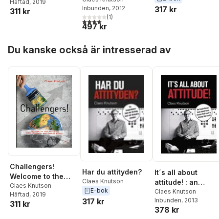
Häftad
, 2019
Changers and
317 kr
Inbunden
, 2012
förändra världen
311 kr
Change Makers
(
1
)
4,0
utav 5 stjärnor. Totalt antal röster:
497 kr
Hoppa över listan
Du kanske också är intresserad av
Challengers!
Har du attityden?
It´s all about
Welcome to the
Claes Knutson
attitude! : an
World of Game
Claes Knutson
E-bok
inspirational book
Claes Knutson
Häftad
, 2019
Changers and
Inbunden
, 2013
317 kr
about businesses
311 kr
Change Makers
378 kr
that want to