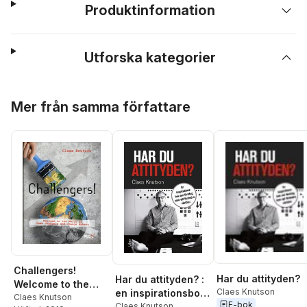
Produktinformation
Utforska kategorier
Hoppa över listan
Mer från samma författare
Challengers!
Har du attityden?
Har du attityden? :
Welcome to the
Claes Knutson
en inspirationsbok
World of Game
Claes Knutson
E-bok
om företag som vill
Claes Knutson