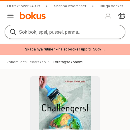
Fri frakt över 249 kr
•
Snabba leveranser
•
Billiga böcker
Sök bok, spel, pussel, penna...
Skapa nya rutiner – hälsoböcker upp till 50% →
Ekonomi och Ledarskap
Företagsekonomi