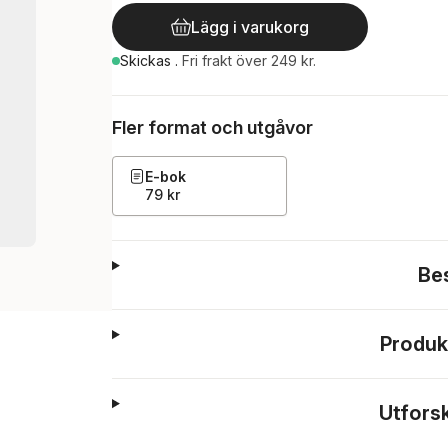
Lägg i varukorg
Skickas
.
Fri frakt över 249 kr.
Fler format och utgåvor
E-bok
79 kr
Be
Produk
Utfors