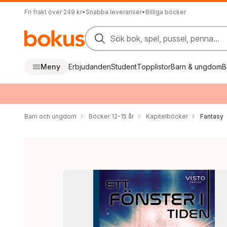
Fri frakt över 249 kr
•
Snabba leveranser
•
Billiga böcker
Sök bok, spel, pussel, penna...
Meny
Erbjudanden
Student
Topplistor
Barn & ungdom
B
Barn och ungdom
Böcker 12-15 år
Kapitelböcker
Fantasy