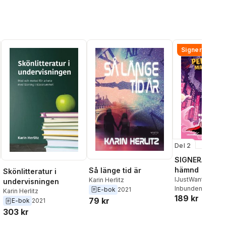
Signerad!
Del 2
SIGNERAD - K
hämnd
Så länge tid är
Skönlitteratur i
IJustWantToBeC
Karin Herlitz
undervisningen
Adolphson
Inbunden
, 2026
,
Emil
E-bok
2021
Karin Herlitz
189 kr
Beer
,
Victor Beer
79 kr
E-bok
2021
303 kr
al röster: