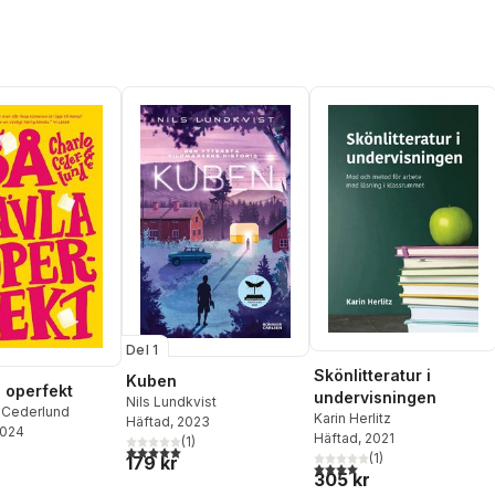
Del 1
Skönlitteratur i
Kuben
a operfekt
undervisningen
Nils Lundkvist
e Cederlund
Karin Herlitz
Häftad
, 2023
2024
Häftad
, 2021
(
1
)
5,0
utav 5 stjärnor. Totalt antal röster:
(
1
)
179 kr
4,0
utav 5 stjärnor. Totalt ant
305 kr