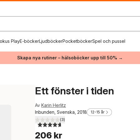
okus Play
E-böcker
Ljudböcker
Pocketböcker
Spel och pussel
Skapa nya rutiner – hälsoböcker upp till 50% →
Ett fönster i tiden
Av
Karin Herlitz
Inbunden, Svenska, 2018
12-15 år
(
3
)
4,7
utav 5 stjärnor. Totalt antal röster:
206 kr