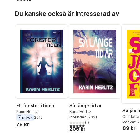
Hoppa över listan
Du kanske också är intresserad av
Ett fönster i tiden
Så länge tid är
Så jävl
Karin Herlitz
Karin Herlitz
Charlott
Inbunden
, 2021
E-bok
2019
Pocket
, 
(
1
)
79 kr
5,0
utav 5 stjärnor. Totalt antal röster:
89 kr
206 kr