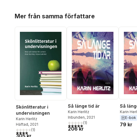
Hoppa över listan
Mer från samma författare
Så länge tid är
Så länge
Skönlitteratur i
Karin Herlitz
Karin Herl
undervisningen
Inbunden
, 2021
E-bok
Karin Herlitz
(
1
)
79 kr
Häftad
, 2021
5,0
utav 5 stjärnor. Totalt antal röster:
206 kr
(
1
)
4,0
utav 5 stjärnor. Totalt antal röster:
305 kr