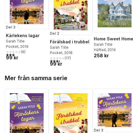
Del 3
Del 2
Kärlekens lagar
Home Sweet Hom
Sarah Title
Förälskad i trubbel
Sarah Title
Pocket
, 2019
Sarah Title
Häftad
, 2014
(
9
)
Pocket
, 2018
3,1
utav 5 stjärnor. Totalt antal röster:
258 kr
99 kr
(
17
)
3,4
utav 5 stjärnor. Totalt antal röster:
99 kr
Hoppa över listan
Mer från samma serie
Del 3