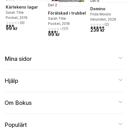
Del 6
Del 2
Kärlekens lagar
Domino
Sarah Title
Förälskad i trubbel
Frida Moisto
Pocket
, 2019
Sarah Title
Inbunden
, 2026
(
9
)
Pocket
, 2018
(
2
)
3,1
utav 5 stjärnor. Totalt antal röster:
5,0
utav 5 stjärnor. Tota
99 kr
(
17
)
239 kr
3,4
utav 5 stjärnor. Totalt antal röster:
99 kr
Mina sidor
Hjälp
Om Bokus
Populärt