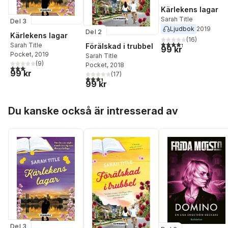
Kärlekens lagar
Sarah Title
Del 3
Ljudbok
2019
Del 2
Kärlekens lagar
(
16
)
4,3
utav 5 stjärnor. Tota
Sarah Title
Förälskad i trubbel
99 kr
Pocket
, 2019
Sarah Title
(
9
)
Pocket
, 2018
3,1
utav 5 stjärnor. Totalt antal röster:
99 kr
(
17
)
3,4
utav 5 stjärnor. Totalt antal röster:
99 kr
Hoppa över listan
Du kanske också är intresserad av
Del 3