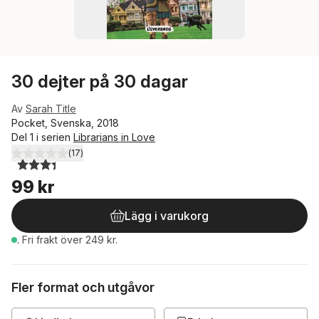
30 dejter på 30 dagar
Av
Sarah Title
Pocket, Svenska, 2018
Del 1 i serien
Librarians in Love
(
17
)
3,4
utav 5 stjärnor. Totalt antal röster:
99 kr
Lägg i varukorg
.
Fri frakt över 249 kr.
Fler format och utgåvor