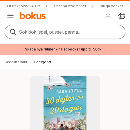
Fri frakt över 249 kr
•
Snabba leveranser
•
Billiga böcker
Sök bok, spel, pussel, penna...
Skapa nya rutiner – hälsoböcker upp till 50% →
Skönlitteratur
Feelgood