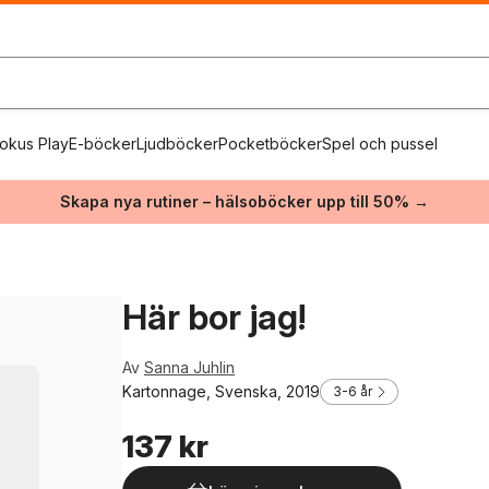
okus Play
E-böcker
Ljudböcker
Pocketböcker
Spel och pussel
Skapa nya rutiner – hälsoböcker upp till 50% →
Här bor jag!
Av
Sanna Juhlin
Kartonnage, Svenska, 2019
3-6 år
137 kr