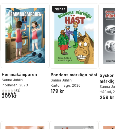
Nyhet
Hemmakämparen
Bondens märkliga häst
Syskonen Carl
Sanna Juhlin
Sanna Juhlin
märkliga tidsr
Inbunden
, 2023
Kartonnage
, 2026
Sanna Juhlin
(
2
)
179 kr
Häftad
, 2012
5,0
utav 5 stjärnor. Totalt antal röster:
209 kr
259 kr