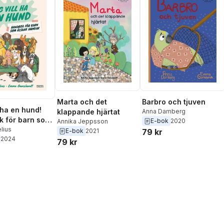
Marta och det
Barbro och tjuven
 ha en hund!
klappande hjärtat
Anna Damberg
 för barn som
E-bok
2020
Annika Jeppsson
hundar
elius
E-bok
2021
79 kr
2024
79 kr