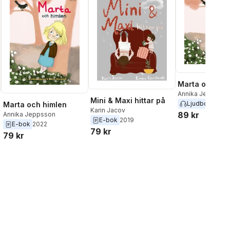
Marta och him
Annika Jeppsson
Mini & Maxi hittar på
Ljudbok
2022
Marta och himlen
Karin Jacov
89 kr
Annika Jeppsson
E-bok
2019
E-bok
2022
79 kr
79 kr