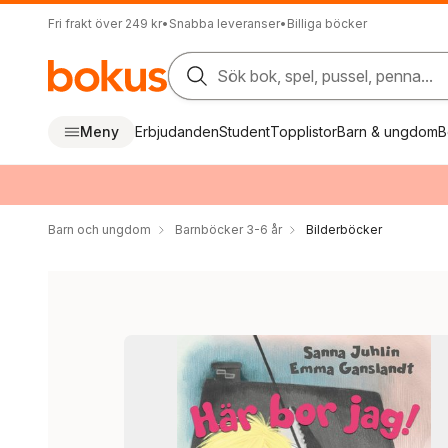
Fri frakt över 249 kr
•
Snabba leveranser
•
Billiga böcker
Sök bok, spel, pussel, penna...
Meny
Erbjudanden
Student
Topplistor
Barn & ungdom
B
Barn och ungdom
Barnböcker 3-6 år
Bilderböcker