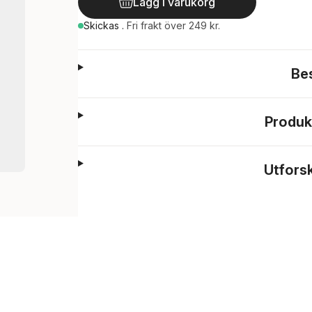
Lägg i varukorg
Skickas
.
Fri frakt över 249 kr.
Be
Produk
Utfors