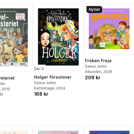
Nyhet
Fröken Freja
Sanna Juhlin
Del 3
Inbunden
, 2026
209 kr
Holger försvinner
steriet
Sanna Juhlin
lin
Kartonnage
, 2024
, 2019
168 kr
4
)
stjärnor. Totalt antal röster: