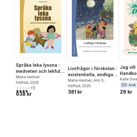
Språka leka lyssna :
Jag vill
Livsfrågor i förskolan :
medveten och lekfull
Handbok
existentiella, andliga
undervisning i
Maria Heimer
älskar 
Kalle Dix
och filosofiska frågor
Maria Heimer
,
Ann S
Häftad
, 2025
förskolan
E-bok
Pihlgren
Häftad
, 2025
,
Malin Pihlgren
utifrån litteratur
(
1
)
4,0
utav 5 stjärnor. Totalt antal röster:
29 kr
381 kr
638 kr