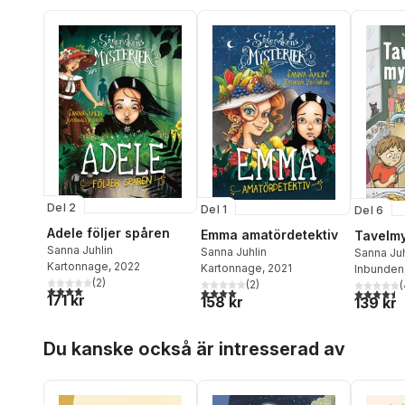
Del 2
Del 1
Del 6
Adele följer spåren
Emma amatördetektiv
Tavelmy
Sanna Juhlin
Sanna Juhlin
Sanna Juh
Kartonnage
, 2022
Kartonnage
, 2021
Inbunden
(
2
)
(
2
)
(
4,0
utav 5 stjärnor. Totalt antal röster:
4,0
utav 5 stjärnor. Totalt antal röster:
4,5
utav 5 
171 kr
158 kr
139 kr
Hoppa över listan
Du kanske också är intresserad av