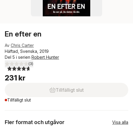
En efter en
Av
Chris Carter
Häftad, Svenska, 2019
Del 5 i serien
Robert Hunter
(
3
)
4,7
utav 5 stjärnor. Totalt antal röster:
231 kr
Tillfälligt slut
Tillfälligt slut
Fler format och utgåvor
Visa alla