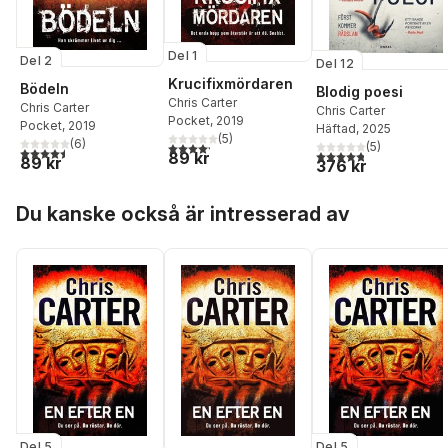
Del 1
Del 2
Del 12
Krucifixmördaren
Bödeln
Blodig poesi
Chris Carter
Chris Carter
Chris Carter
Pocket
, 2019
Pocket
, 2019
Häftad
, 2025
(
5
)
(
6
)
(
5
)
4,2
utav 5 stjärnor. Totalt antal röster:
4,5
utav 5 stjärnor. Totalt antal röster:
4,8
utav 5 stjärnor. Tota
89 kr
89 kr
376 kr
Hoppa över listan
Du kanske också är intresserad av
Del 5
Del 5