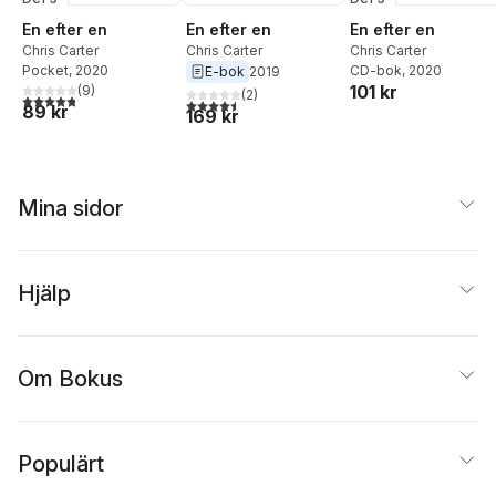
En efter en
En efter en
En efter en
Chris Carter
Chris Carter
Chris Carter
Pocket
, 2020
CD-bok
, 2020
E-bok
2019
101 kr
(
9
)
(
2
)
4,8
utav 5 stjärnor. Totalt antal röster:
4,5
utav 5 stjärnor. Totalt antal röster:
89 kr
169 kr
Mina sidor
Hjälp
Om Bokus
Populärt