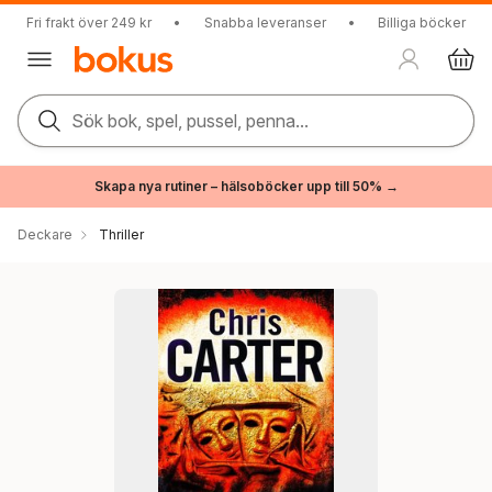
Fri frakt över 249 kr
•
Snabba leveranser
•
Billiga böcker
Sök bok, spel, pussel, penna...
Skapa nya rutiner – hälsoböcker upp till 50% →
Deckare
Thriller