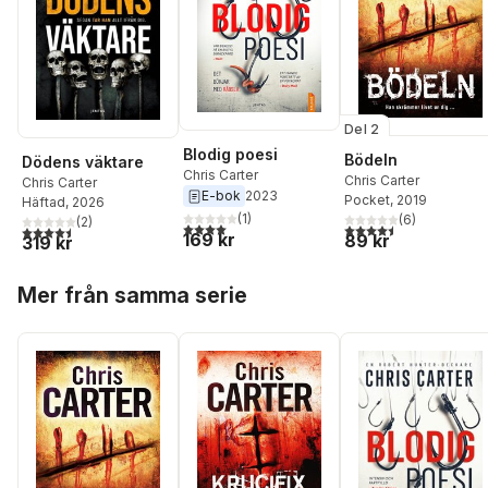
Del 2
Blodig poesi
Bödeln
Dödens väktare
Chris Carter
Chris Carter
Chris Carter
E-bok
2023
Pocket
, 2019
Häftad
, 2026
(
1
)
(
6
)
(
2
)
4,0
utav 5 stjärnor. Totalt antal röster:
4,5
utav 5 stjärnor. Tota
4,5
utav 5 stjärnor. Totalt antal röster:
169 kr
89 kr
319 kr
Hoppa över listan
Mer från samma serie