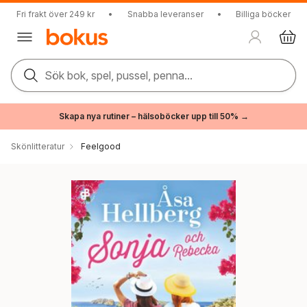
Fri frakt över 249 kr
•
Snabba leveranser
•
Billiga böcker
Sök bok, spel, pussel, penna...
Skapa nya rutiner – hälsoböcker upp till 50% →
Skönlitteratur
Feelgood