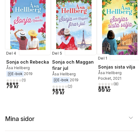
Del 4
Del 5
Del 1
Sonja och Rebecka
Sonja och Maggan
Sonjas sista vilja
Åsa Hellberg
firar jul
Åsa Hellberg
E-bok
2019
Åsa Hellberg
Pocket
, 2021
E-bok
2019
(
1
)
4,0
utav 5 stjärnor. Totalt antal röster:
(
8
)
79 kr
3,8
utav 5 stjärnor. Tota
(
2
)
4,0
utav 5 stjärnor. Totalt antal röster:
99 kr
79 kr
Mina sidor