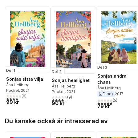
Del 3
Del 1
Del 2
Sonjas andra
Sonjas sista vilja
Sonjas hemlighet
chans
Åsa Hellberg
Åsa Hellberg
Åsa Hellberg
Pocket
, 2021
Pocket
, 2021
E-bok
2017
(
8
)
(
9
)
3,8
utav 5 stjärnor. Totalt antal röster:
3,9
utav 5 stjärnor. Totalt antal röster:
(
5
)
99 kr
4,8
utav 5 stjärnor. Tota
90 kr
79 kr
Hoppa över listan
Du kanske också är intresserad av