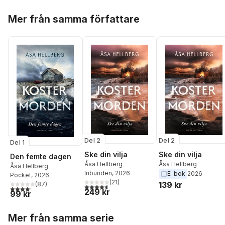
Hoppa över listan
Mer från samma författare
Del 2
Del 2
Del 1
Ske din vilja
Ske din vilja
Den femte dagen
Åsa Hellberg
Åsa Hellberg
Åsa Hellberg
Inbunden
, 2026
E-bok
2026
Pocket
, 2026
(
21
)
139 kr
(
87
)
4,6
utav 5 stjärnor. Totalt antal röster:
4,1
utav 5 stjärnor. Totalt antal röster:
249 kr
99 kr
Hoppa över listan
Mer från samma serie