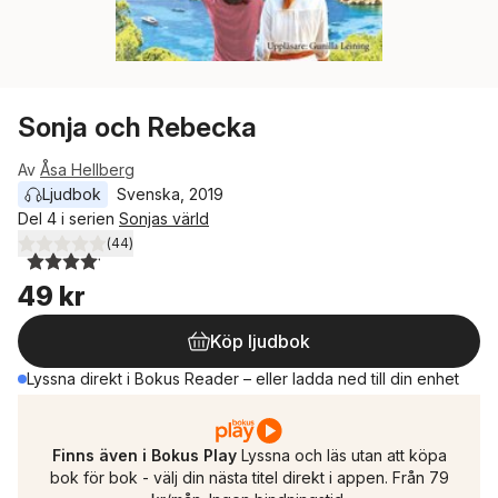
Sonja och Rebecka
Av
Åsa Hellberg
Ljudbok
Svenska
, 
2019
Del 4 i serien
Sonjas värld
(
44
)
4,1
utav 5 stjärnor. Totalt antal röster:
49 kr
Köp ljudbok
Lyssna direkt i Bokus Reader – eller ladda ned till din enhet
Finns även i Bokus Play
Lyssna och läs utan att köpa
bok för bok - välj din nästa titel direkt i appen. Från 79