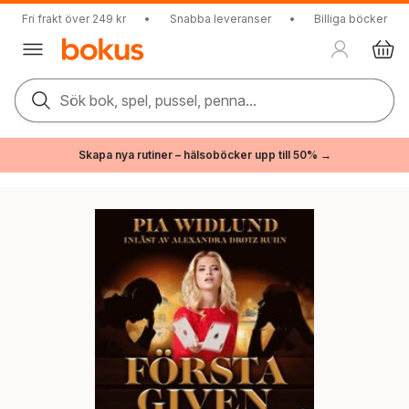
Fri frakt över 249 kr
•
Snabba leveranser
•
Billiga böcker
Sök bok, spel, pussel, penna...
Skapa nya rutiner – hälsoböcker upp till 50% →