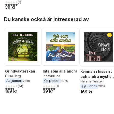
(
1
)
5,0
utav 5 stjärnor. Totalt antal röster:
39 kr
Hoppa över listan
Du kanske också är intresserad av
Grindvakterskan
Inte som alla andra
Kvinnan i hissen :
Elvira Berg
Pia Widlund
och andra mystisk
Ljudbok
2018
Ljudbok
2020
historier
Helene Tursten
Ljudbok
2014
(
14
)
(
1
)
3,4
utav 5 stjärnor. Totalt antal röster:
5,0
utav 5 stjärnor. Totalt antal röster:
169 kr
39 kr
169 kr