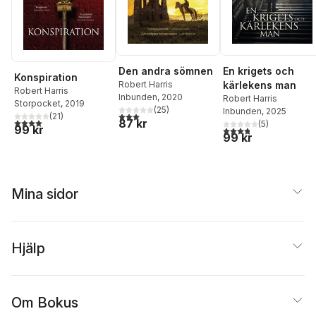
Den andra sömnen
En krigets och
Konspiration
Robert Harris
kärlekens man
Robert Harris
Inbunden
, 2020
Robert Harris
Storpocket
, 2019
(
25
)
Inbunden
, 2025
3,0
utav 5 stjärnor. Totalt antal röster:
(
21
)
4,0
utav 5 stjärnor. Totalt antal röster:
87 kr
(
5
)
99 kr
3,8
utav 5 stjärnor. Tota
99 kr
Mina sidor
Hjälp
Om Bokus