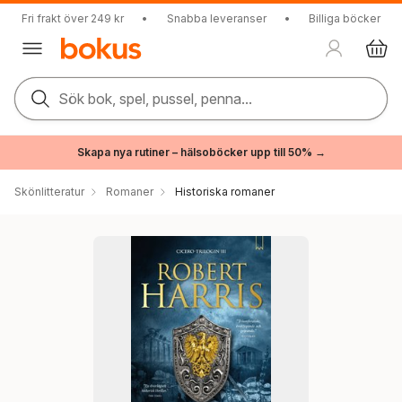
Fri frakt över 249 kr
•
Snabba leveranser
•
Billiga böcker
Sök bok, spel, pussel, penna...
Skapa nya rutiner – hälsoböcker upp till 50% →
Skönlitteratur
Romaner
Historiska romaner