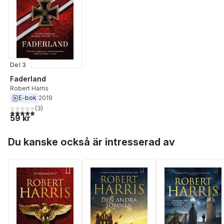
Del 3
Faderland
Robert Harris
E-bok
2019
(
3
)
5,0
utav 5 stjärnor. Totalt antal röster:
59 kr
Hoppa över listan
Du kanske också är intresserad av