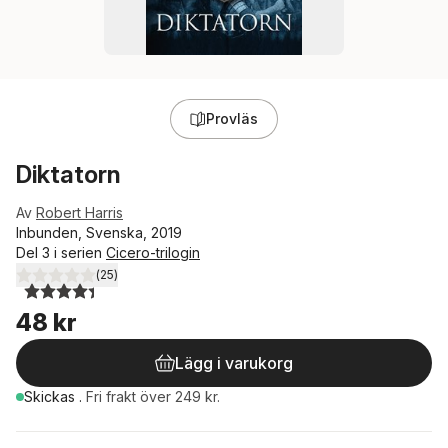
Provläs
Diktatorn
Av
Robert Harris
Inbunden, Svenska, 2019
Del 3 i serien
Cicero-trilogin
(
25
)
4,4
utav 5 stjärnor. Totalt antal röster:
48 kr
Lägg i varukorg
Skickas
.
Fri frakt över 249 kr.