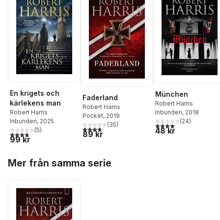
En krigets och
München
Faderland
kärlekens man
Robert Harris
Robert Harris
Inbunden
, 2018
Robert Harris
Pocket
, 2019
(
24
)
Inbunden
, 2025
(
35
)
4,1
utav 5 stjärnor. Total
4,1
utav 5 stjärnor. Totalt antal röster:
48 kr
(
5
)
89 kr
3,8
utav 5 stjärnor. Totalt antal röster:
99 kr
Hoppa över listan
Mer från samma serie