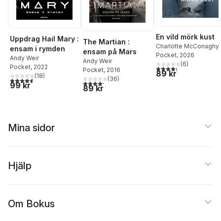
En vild mörk kust
Uppdrag Hail Mary :
The Martian :
Charlotte McConaghy
ensam i rymden
ensam på Mars
Pocket
, 2026
Andy Weir
Andy Weir
(
6
)
Pocket
, 2022
4,3
utav 5 stjärnor. Tota
Pocket
, 2016
89 kr
(
18
)
(
36
)
4,6
utav 5 stjärnor. Totalt antal röster:
4,2
utav 5 stjärnor. Totalt antal röster:
99 kr
89 kr
Mina sidor
Hjälp
Om Bokus