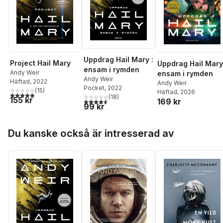
Uppdrag Hail Mary :
Project Hail Mary
Uppdrag Hail Mary
ensam i rymden
Andy Weir
ensam i rymden
Andy Weir
Häftad
, 2022
Andy Weir
Pocket
, 2022
(
15
)
Häftad
, 2026
4,9
utav 5 stjärnor. Totalt antal röster:
(
18
)
155 kr
4,6
utav 5 stjärnor. Totalt antal röster:
169 kr
99 kr
Hoppa över listan
Du kanske också är intresserad av