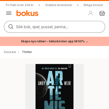
Fri frakt över 249 kr
•
Snabba leveranser
•
Billiga böcker
Sök bok, spel, pussel, penna...
Skapa nya rutiner – hälsoböcker upp till 50% →
Deckare
Thriller