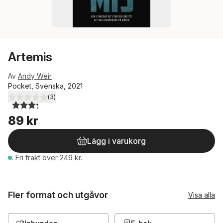
Artemis
Av
Andy Weir
Pocket, Svenska, 2021
(
3
)
3,3
utav 5 stjärnor. Totalt antal röster:
89 kr
Lägg i varukorg
.
Fri frakt över 249 kr.
Fler format och utgåvor
Visa alla