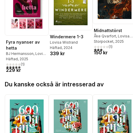
Midnattstörst
Åke Qvarfort
,
Lovisa
Windermere 1-3
Wistrand
Storpocket
, 2025
Fyra nyanser av
Lovisa Wistrand
(
1
)
Häftad
, 2024
hetta
3,0
utav 5 stjärnor. Tota
150 kr
339 kr
BJ Hermansson
,
Lovisa
Wistrand
Häftad
, 2025
,
Maria Brundin
,
Stefan Holm
(
1
)
,
Jessica
5,0
utav 5 stjärnor. Totalt antal röster:
229 kr
Eriksson
,
Sara Olsson
Hoppa över listan
Du kanske också är intresserad av