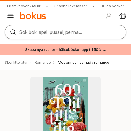
Fri frakt över 249 kr
•
Snabba leveranser
•
Billiga böcker
Sök bok, spel, pussel, penna...
Skapa nya rutiner – hälsoböcker upp till 50% →
Skönlitteratur
Romance
Modern och samtida romance