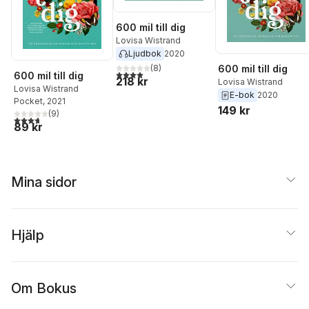
600 mil till dig
Lovisa Wistrand
Ljudbok
2020
(
8
)
600 mil till dig
4,0
utav 5 stjärnor. Totalt antal röster:
600 mil till dig
218 kr
Lovisa Wistrand
Lovisa Wistrand
E-bok
2020
Pocket
, 2021
149 kr
(
9
)
3,7
utav 5 stjärnor. Totalt antal röster:
89 kr
Mina sidor
Hjälp
Om Bokus