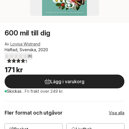
600 mil till dig
Av
Lovisa Wistrand
Häftad, Svenska, 2020
(
6
)
4,3
utav 5 stjärnor. Totalt antal röster:
171 kr
Lägg i varukorg
Skickas
.
Fri frakt över 249 kr.
Fler format och utgåvor
Visa alla