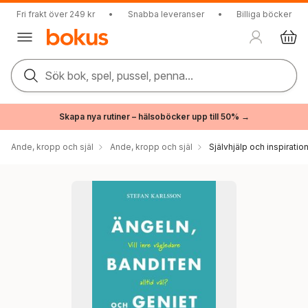
Fri frakt över 249 kr
•
Snabba leveranser
•
Billiga böcker
Sök bok, spel, pussel, penna...
Skapa nya rutiner – hälsoböcker upp till 50% →
Ande, kropp och själ
Ande, kropp och själ
Självhjälp och inspiratio