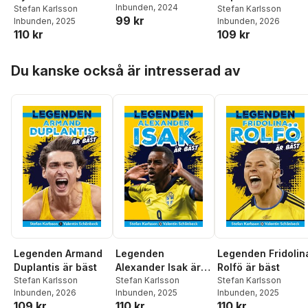
Inbunden
, 2024
Stefan Karlsson
Stefan Karlsson
99 kr
Inbunden
, 2025
Inbunden
, 2026
110 kr
109 kr
Hoppa över listan
Du kanske också är intresserad av
Legenden Armand
Legenden
Legenden Fridolin
Duplantis är bäst
Alexander Isak är
Rolfö är bäst
Stefan Karlsson
bäst
Stefan Karlsson
Stefan Karlsson
Inbunden
, 2026
Inbunden
, 2025
Inbunden
, 2025
109 kr
110 kr
110 kr