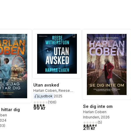
Utan avsked
Harlan Coben
,
Reese
Witherspoon
Ljudbok
2025
(
106
)
3,9
utav 5 stjärnor. Totalt antal röster:
Se dig inte om
99 kr
 hittar dig
Harlan Coben
oben
Inbunden
, 2026
2024
(
5
)
4,6
utav 5 stjärnor. Totalt ant
33
)
211 kr
stjärnor. Totalt antal röster: