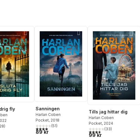
Sanningen
drig fly
Tills jag hittar dig
Harlan Coben
oben
Harlan Coben
Pocket
, 2018
2022
Pocket
, 2024
(
51
)
28
)
4,0
utav 5 stjärnor. Totalt antal röster:
stjärnor. Totalt antal röster:
(
33
)
89 kr
3,7
utav 5 stjärnor. Totalt ant
99 kr