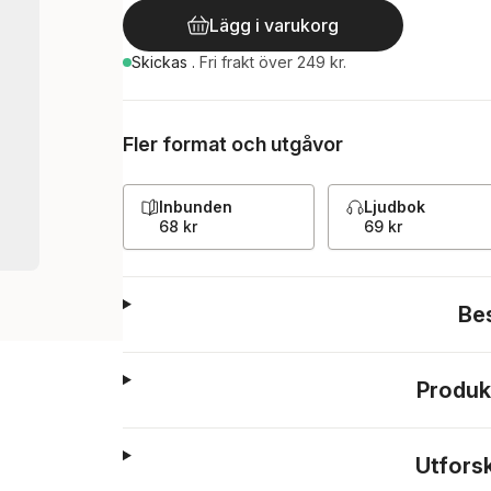
Lägg i varukorg
Skickas
.
Fri frakt över 249 kr.
Fler format och utgåvor
Inbunden
Ljudbok
68 kr
69 kr
Be
Produk
Utfors