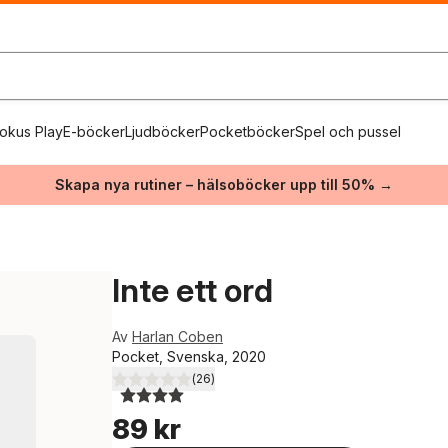
okus Play
E-böcker
Ljudböcker
Pocketböcker
Spel och pussel
Skapa nya rutiner – hälsoböcker upp till 50% →
Inte ett ord
Av
Harlan Coben
Pocket, Svenska, 2020
(
26
)
4,0
utav 5 stjärnor. Totalt antal röster:
89 kr