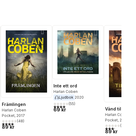
Inte ett ord
Harlan Coben
Ljudbok
2020
(
55
)
Främlingen
4,0
utav 5 stjärnor. Totalt antal röster:
Vänd tillbaka
69 kr
Harlan Coben
Harlan Coben
Pocket
, 2017
Pocket
, 2025
(
48
)
3,9
utav 5 stjärnor. Totalt antal röster:
(
5
)
89 kr
al röster:
3,2
utav 5 stjärnor.
89 kr