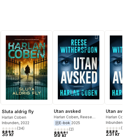
Utan avsked
Utan avsked
Sluta aldrig fly
Harlan Coben
,
Reese
Harlan Coben
,
Re
Harlan Coben
Witherspoon
Witherspoon
Inbunden
, 2025
Inbunden
, 2022
E-bok
2025
(
10
)
(
34
)
(
2
)
al röster:
4,0
utav 5 stjärnor
3,9
utav 5 stjärnor. Totalt antal röster:
4,5
utav 5 stjärnor. Totalt antal röster:
231 kr
35 kr
99 kr