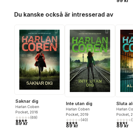
99 kr
Hoppa över listan
Du kanske också är intresserad av
Saknar dig
Inte utan dig
Sluta al
Harlan Coben
Harlan Coben
Harlan C
Pocket
, 2016
Pocket
, 2019
Pocket
, 
(
69
)
(
40
)
(
4,0
utav 5 stjärnor. Totalt antal röster:
3,8
utav 5 stjärnor. Totalt antal röster:
3,6
utav 5 
89 kr
89 kr
89 kr