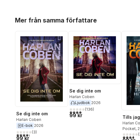
Hoppa över listan
Mer från samma författare
Se dig inte om
Harlan Coben
Ljudbok
2026
(
136
)
4,0
utav 5 stjärnor. Totalt antal röster:
Se dig inte om
99 kr
Tills jag
Harlan Coben
Harlan C
E-bok
2026
Pocket
, 
(
3
)
(
4,3
utav 5 stjärnor. Totalt antal röster:
3,7
utav 5 
99 kr