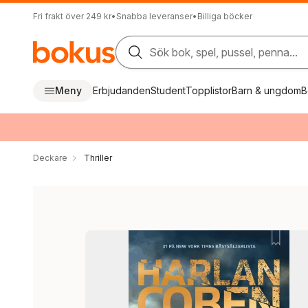
Fri frakt över 249 kr
•
Snabba leveranser
•
Billiga böcker
Sök bok, spel, pussel, penna...
Meny
Erbjudanden
Student
Topplistor
Barn & ungdom
B
Deckare
Thriller