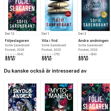
Del 12
Del 2
Del 1
Följeslagaren
Andra andningen
Vila i frid
Sofie Sarenbrant
Sofie Sarenbrant
Sofie Sarenbrant
Pocket
, 2026
Pocket
, 2020
Pocket
, 2020
(
64
)
(
84
)
(
75
)
4,3
utav 5 stjärnor. Totalt antal röster:
4,1
utav 5 stjärnor. Total
4,1
utav 5 stjärnor. Totalt antal röster:
89 kr
89 kr
99 kr
Hoppa över listan
Du kanske också är intresserad av