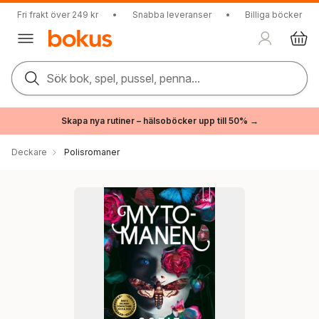
Fri frakt över 249 kr
•
Snabba leveranser
•
Billiga böcker
Sök bok, spel, pussel, penna...
Skapa nya rutiner – hälsoböcker upp till 50% →
Deckare
Polisromaner