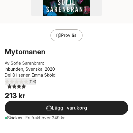
Provläs
Mytomanen
Av
Sofie Sarenbrant
Inbunden, Svenska, 2020
Del 8 i serien
Emma Sköld
(
114
)
4,0
utav 5 stjärnor. Totalt antal röster:
213 kr
Lägg i varukorg
Skickas
.
Fri frakt över 249 kr.