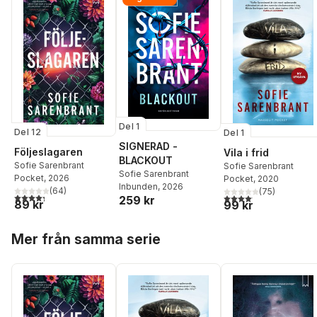
Del 1
Del 12
Del 1
SIGNERAD -
Följeslagaren
Vila i frid
BLACKOUT
Sofie Sarenbrant
Sofie Sarenbrant
Sofie Sarenbrant
Pocket
, 2026
Pocket
, 2020
Inbunden
, 2026
(
64
)
(
75
)
4,3
utav 5 stjärnor. Totalt antal röster:
4,1
utav 5 stjärnor. Total
259 kr
89 kr
99 kr
Hoppa över listan
Mer från samma serie