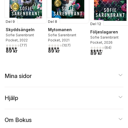
Del 9
Del 8
Del 12
Skyddsängeln
Mytomanen
Följeslagaren
Sofie Sarenbrant
Sofie Sarenbrant
Sofie Sarenbrant
Pocket
, 2022
Pocket
, 2021
Pocket
, 2026
(
77
)
(
107
)
4,1
utav 5 stjärnor. Totalt antal röster:
3,9
utav 5 stjärnor. Totalt antal röster:
(
64
)
4,3
utav 5 stjärnor. Tota
89 kr
89 kr
89 kr
Mina sidor
Hjälp
Om Bokus