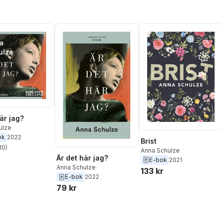
är jag?
ulze
ok
2022
Brist
10
)
Anna Schulze
stjärnor. Totalt antal röster:
Är det här jag?
E-bok
2021
Anna Schulze
133 kr
E-bok
2022
79 kr