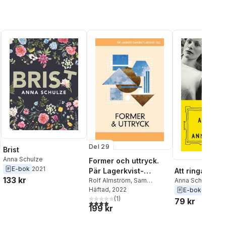
Del 29
Brist
Anna Schulze
Former och uttryck.
E-bok
2021
Att ringa Clar
Pär Lagerkvist-
133 kr
Anna Schulze
samfundets årsskrift,
Rolf Almström
,
Sam
Carlquist
Häftad
, 2022
,
Petra Carlsson
E-bok
2011
2022
Redell
,
Cecilia Davidsson
(
1
)
,
79 kr
4,0
utav 5 stjärnor. Totalt antal röster:
199 kr
Magnus Eriksson
,
Peter
Forsgren
,
Jonas Gardell
,
Caroline Grimwalker
,
Erik