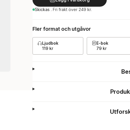
Skickas
.
Fri frakt över 249 kr.
Fler format och utgåvor
Ljudbok
E-bok
119 kr
79 kr
Be
Produk
Utfors