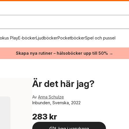
okus Play
E-böcker
Ljudböcker
Pocketböcker
Spel och pussel
Skapa nya rutiner – hälsoböcker upp till 50% →
Är det här jag?
Av
Anna Schulze
Inbunden, Svenska, 2022
283 kr
Lägg i varukorg