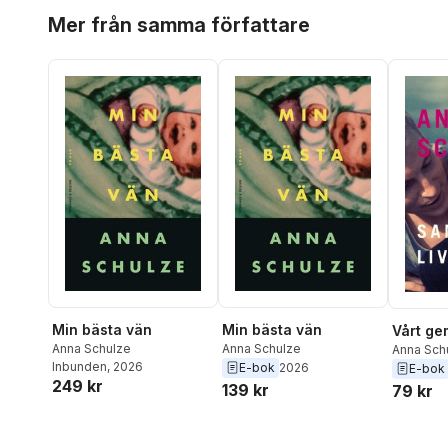
Hoppa över listan
Mer från samma författare
Min bästa vän
Min bästa vän
Vårt ge
Anna Schulze
Anna Schulze
Anna Sch
Inbunden
, 2026
E-bok
2026
E-bok
249 kr
139 kr
79 kr
Hoppa över listan