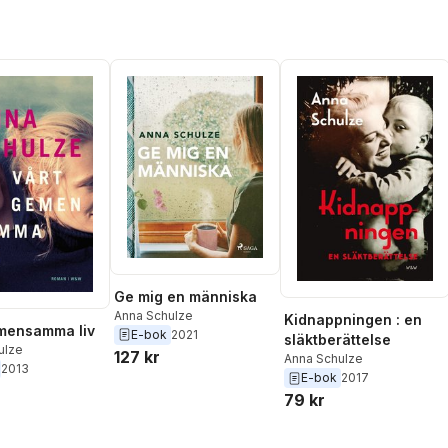
Ge mig en människa
Anna Schulze
Kidnappningen : en
mensamma liv
E-bok
2021
släktberättelse
ulze
127 kr
Anna Schulze
2013
E-bok
2017
79 kr