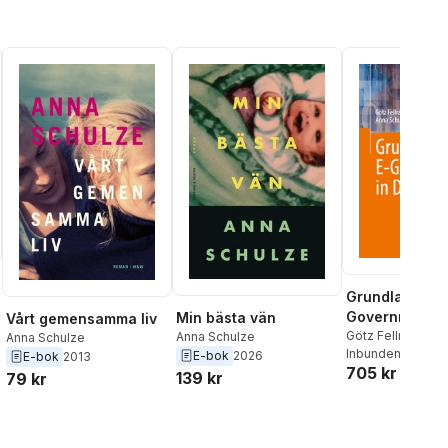
Hedling
,
Martin Hellström
,
Elisabeth Hjorth
,
Maria
Jönsson
,
Maria Küchen
,
Erik Löfvendahl
,
Göran
Rosenberg
,
Niklas Schiöler
,
Kaj Schueler
,
Anna Schulze
,
Åsa Wintoft
Grundlagen de
Government i
Min bästa vän
Vårt gemensamma liv
Deutschland
Götz Fellrath
,
Ann
Anna Schulze
Anna Schulze
Inbunden
, 2024
E-bok
2026
E-bok
2013
705 kr
139 kr
79 kr