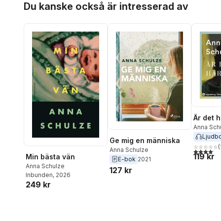
Du kanske också är intresserad av
Är det h
Anna Sch
Ljudb
Ge mig en människa
(
Anna Schulze
4,1
utav 5 
119 kr
Min bästa vän
E-bok
2021
Anna Schulze
127 kr
Inbunden
, 2026
249 kr