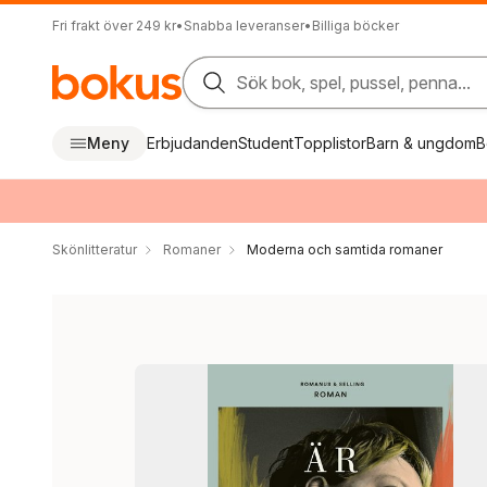
Fri frakt över 249 kr
•
Snabba leveranser
•
Billiga böcker
Sök bok, spel, pussel, penna...
Meny
Erbjudanden
Student
Topplistor
Barn & ungdom
B
Skönlitteratur
Romaner
Moderna och samtida romaner