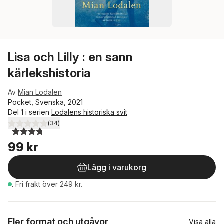
Lisa och Lilly : en sann
kärlekshistoria
Av
Mian Lodalen
Pocket, Svenska, 2021
Del 1 i serien
Lodalens historiska svit
(
34
)
3,8
utav 5 stjärnor. Totalt antal röster:
99 kr
Lägg i varukorg
.
Fri frakt över 249 kr.
Fler format och utgåvor
Visa alla