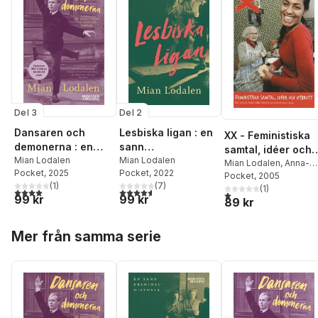
Del 3
Del 2
Dansaren och
Lesbiska ligan : en
XX - Feministiska
demonerna : en
sann
samtal, idéer och
berättelse om
Mian Lodalen
kriminalhistoria
Mian Lodalen
utbrott
Mian Lodalen
,
Anna-
Pocket
, 2025
Pocket
, 2022
omöjlig kärlek
Klara Bratt
Pocket
, 2005
,
Rickard
(
1
)
(
7
)
Warlenius
(
1
,
)
Maria
4,0
utav 5 stjärnor. Totalt antal röster:
4,6
utav 5 stjärnor. Totalt antal röster:
1,0
utav 5 stjärnor. Total
99 kr
99 kr
89 kr
Jacobson
,
Linda
Engström
,
A Wold
Hoppa över listan
Mer från samma serie