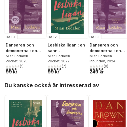
Del 3
Del 2
Del 3
Dansaren och
Lesbiska ligan : en
Dansaren och
demonerna : en
sann
demonerna : en
berättelse om
Mian Lodalen
kriminalhistoria
Mian Lodalen
berättelse om
Mian Lodalen
Pocket
, 2025
Pocket
, 2022
Inbunden
, 2024
omöjlig kärlek
omöjlig kärlek
(
1
)
(
7
)
(
9
)
4,0
utav 5 stjärnor. Totalt antal röster:
4,6
utav 5 stjärnor. Totalt antal röster:
4,6
utav 5 stjärnor. Tota
99 kr
99 kr
249 kr
Hoppa över listan
Du kanske också är intresserad av