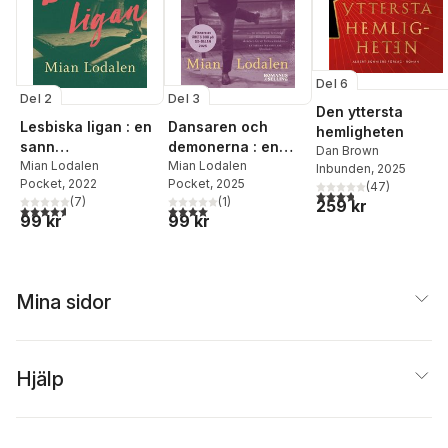
Del 6
Del 2
Del 3
Den yttersta
Lesbiska ligan : en
Dansaren och
hemligheten
sann
demonerna : en
Dan Brown
kriminalhistoria
Mian Lodalen
berättelse om
Mian Lodalen
Inbunden
, 2025
Pocket
, 2022
Pocket
, 2025
omöjlig kärlek
(
47
)
3,8
utav 5 stjärnor. Tota
(
7
)
(
1
)
259 kr
4,6
utav 5 stjärnor. Totalt antal röster:
4,0
utav 5 stjärnor. Totalt antal röster:
99 kr
99 kr
Mina sidor
Hjälp