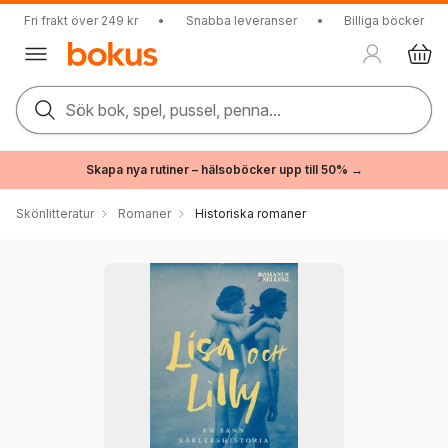
Fri frakt över 249 kr
•
Snabba leveranser
•
Billiga böcker
Sök bok, spel, pussel, penna...
Skapa nya rutiner – hälsoböcker upp till 50% →
Skönlitteratur
Romaner
Historiska romaner