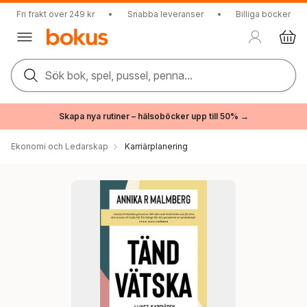
Fri frakt över 249 kr
•
Snabba leveranser
•
Billiga böcker
Sök bok, spel, pussel, penna...
Skapa nya rutiner – hälsoböcker upp till 50% →
Ekonomi och Ledarskap
Karriärplanering