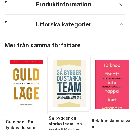
Produktinformation
Utforska kategorier
Hoppa över listan
Mer från samma författare
Så bygger du
Relationskompass
Guldläge : Så
starka team : en
n
lyckas du som
handbok
Annika R Malmberg