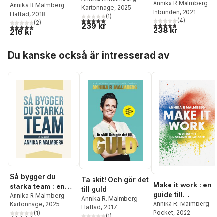
Annika R Malmberg
säljare
Annika R Malmberg
Kartonnage
, 2025
Inbunden
, 2021
Häftad
, 2018
(
1
)
5,0
utav 5 stjärnor. Totalt antal röster:
(
4
)
(
2
)
239 kr
4,8
utav 5 stjärnor. Tota
5,0
utav 5 stjärnor. Totalt antal röster:
238 kr
216 kr
Hoppa över listan
Du kanske också är intresserad av
Så bygger du
Ta skit! Och gör det
Make it work : en
starka team : en
till guld
guide till
handbok
Annika R Malmberg
Annika R. Malmberg
fungerande
Annika R. Malmberg
Kartonnage
, 2025
Häftad
, 2017
Pocket
, 2022
(
1
)
relationer
(
1
)
5,0
utav 5 stjärnor. Totalt antal röster: