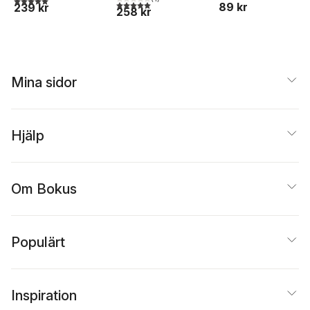
5,0
utav 5 stjärnor. Totalt antal röster:
89 kr
239 kr
258 kr
Mina sidor
Hjälp
Om Bokus
Populärt
Inspiration