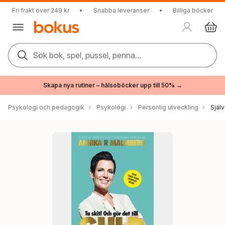
Fri frakt över 249 kr
•
Snabba leveranser
•
Billiga böcker
Sök bok, spel, pussel, penna...
Skapa nya rutiner – hälsoböcker upp till 50% →
Psykologi och pedagogik
Psykologi
Personlig utveckling
Själ