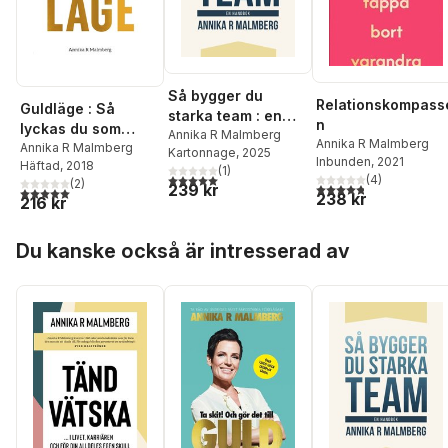
Så bygger du
Relationskompass
Guldläge : Så
starka team : en
n
lyckas du som
handbok
Annika R Malmberg
Annika R Malmberg
säljare
Annika R Malmberg
Kartonnage
, 2025
Inbunden
, 2021
Häftad
, 2018
(
1
)
5,0
utav 5 stjärnor. Totalt antal röster:
(
4
)
(
2
)
239 kr
4,8
utav 5 stjärnor. Tota
5,0
utav 5 stjärnor. Totalt antal röster:
238 kr
216 kr
Hoppa över listan
Du kanske också är intresserad av