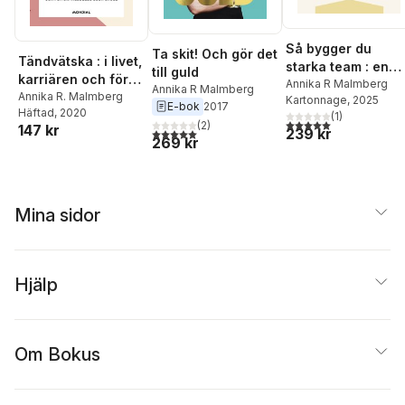
Så bygger du
Ta skit! Och gör det
Tändvätska : i livet,
starka team : en
till guld
karriären och för
handbok
Annika R Malmberg
Annika R Malmberg
din alldeles egen
Annika R. Malmberg
Kartonnage
, 2025
E-bok
2017
Häftad
, 2020
skull
(
1
)
5,0
utav 5 stjärnor. Tota
(
2
)
147 kr
239 kr
5,0
utav 5 stjärnor. Totalt antal röster:
269 kr
Mina sidor
Hjälp
Om Bokus