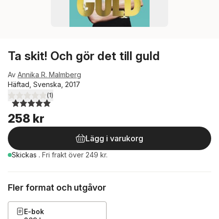
Ta skit! Och gör det till guld
Av
Annika R. Malmberg
Häftad, Svenska, 2017
(
1
)
5,0
utav 5 stjärnor. Totalt antal röster:
258 kr
Lägg i varukorg
Skickas
.
Fri frakt över 249 kr.
Fler format och utgåvor
E-bok