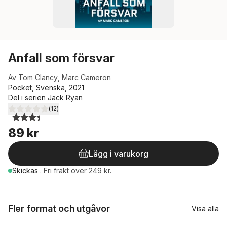
Anfall som försvar
Av
Tom Clancy
,
Marc Cameron
Pocket, Svenska, 2021
Del i serien
Jack Ryan
(
12
)
3,4
utav 5 stjärnor. Totalt antal röster:
89 kr
Lägg i varukorg
Skickas
.
Fri frakt över 249 kr.
Fler format och utgåvor
Visa alla