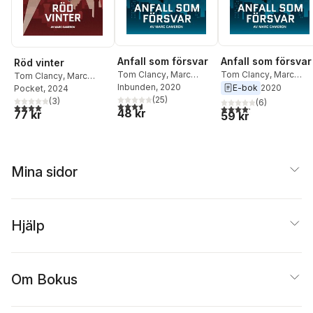
Anfall som försvar
Anfall som försvar
Röd vinter
Tom Clancy
,
Marc
Tom Clancy
,
Marc
Tom Clancy
,
Marc
Cameron
Inbunden
, 2020
Cameron
E-bok
2020
Cameron
Pocket
, 2024
(
25
)
(
3
)
(
6
)
3,6
utav 5 stjärnor. Totalt antal röster:
4,0
utav 5 stjärnor. Totalt antal röster:
4,2
utav 5 stjärnor. Tota
48 kr
77 kr
59 kr
Mina sidor
Hjälp
Om Bokus