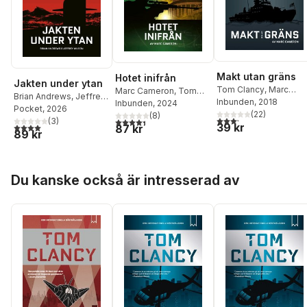
Makt utan gräns
Hotet inifrån
Jakten under ytan
Tom Clancy
,
Marc
Marc Cameron
,
Tom
Brian Andrews
,
Jeffrey
Cameron
Inbunden
, 2018
Clancy
Inbunden
, 2024
Wilson
Pocket
,
, 2026
Tom Clancy
(
22
)
(
8
)
3,2
utav 5 stjärnor. Tota
4,4
utav 5 stjärnor. Totalt antal röster:
(
3
)
39 kr
4,0
utav 5 stjärnor. Totalt antal röster:
87 kr
89 kr
Hoppa över listan
Du kanske också är intresserad av