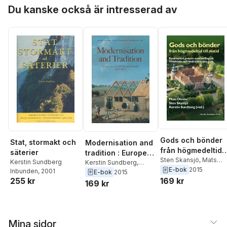
Hoppa över listan
Du kanske också är intresserad av
Gods och bönder
Stat, stormakt och
Modernisation and
från högmedeltid
säterier
tradition : European
till nutid :
Sten Skansjö
,
Mats
Kerstin Sundberg
local and manorial
Kerstin Sundberg
,
Olsson
,
Kerstin
E-bok
2015
kontinuitet genom
Inbunden
, 2001
Tomas Germundsson
,
E-bok
2015
societies
Sundberg
255 kr
169 kr
omvandling på
Kjell Hansen
169 kr
Vittskövle och
andra skånska
gods
Mina sidor