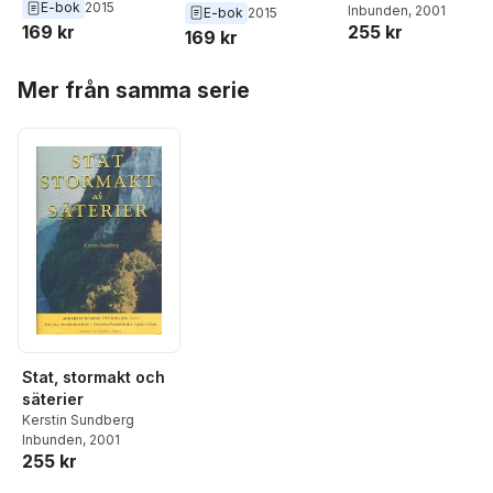
Olsson
,
Kerstin
E-bok
2015
kontinuitet genom
Inbunden
, 2001
Tomas Germundsson
,
E-bok
2015
societies
Sundberg
255 kr
169 kr
omvandling på
Kjell Hansen
169 kr
Vittskövle och
Hoppa över listan
andra skånska
Mer från samma serie
gods
Stat, stormakt och
säterier
Kerstin Sundberg
Inbunden
, 2001
255 kr