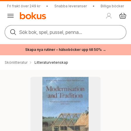
Fri frakt över 249 kr
•
Snabba leveranser
•
Billiga böcker
Sök bok, spel, pussel, penna...
Skapa nya rutiner – hälsoböcker upp till 50% →
Skönlitteratur
Litteraturvetenskap