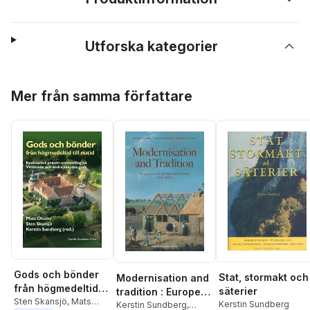
Utforska kategorier
Hoppa över listan
Mer från samma författare
Gods och bönder
Stat, stormakt och
Modernisation and
från högmedeltid
säterier
tradition : European
till nutid :
Sten Skansjö
,
Mats
Kerstin Sundberg
local and manorial
Kerstin Sundberg
,