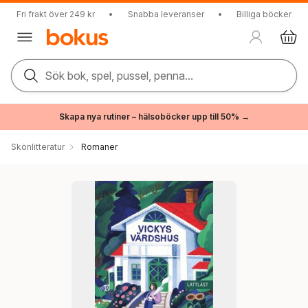
Fri frakt över 249 kr
•
Snabba leveranser
•
Billiga böcker
Sök bok, spel, pussel, penna...
Skapa nya rutiner – hälsoböcker upp till 50% →
Skönlitteratur
Romaner