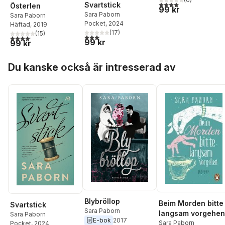
4,0
utav 5 stjärnor. Tota
Svartstick
Österlen
99 kr
Sara Paborn
Sara Paborn
Pocket
, 2024
Häftad
, 2019
(
17
)
(
15
)
3,1
utav 5 stjärnor. Totalt antal röster:
4,1
utav 5 stjärnor. Totalt antal röster:
99 kr
99 kr
Hoppa över listan
Du kanske också är intresserad av
Blybröllop
Beim Morden bitte
Svartstick
Sara Paborn
langsam vorgehen
Sara Paborn
E-bok
2017
Sara Paborn
Pocket
, 2024