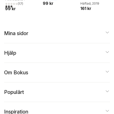
99 kr
Häftad
, 2019
(
17
)
3,1
utav 5 stjärnor. Totalt antal röster:
161 kr
99 kr
Mina sidor
Hjälp
Om Bokus
Populärt
Inspiration