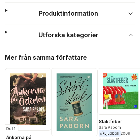
Produktinformation
Utforska kategorier
Hoppa över listan
Mer från samma författare
Släktfeber
Sara Paborn
Del 1
Ljudbok
2009
Änkorna på
(
6
)