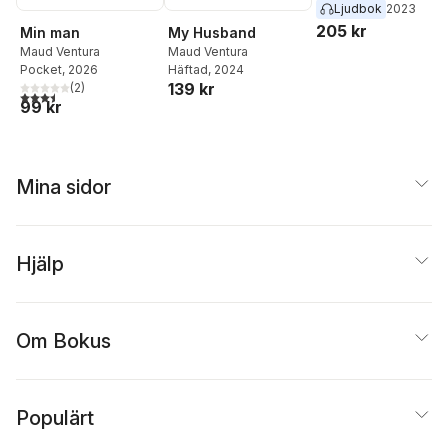
Ljudbok
2023
205 kr
Min man
My Husband
Maud Ventura
Maud Ventura
Pocket
, 2026
Häftad
, 2024
139 kr
(
2
)
3,5
utav 5 stjärnor. Totalt antal röster:
99 kr
Mina sidor
Hjälp
Om Bokus
Populärt