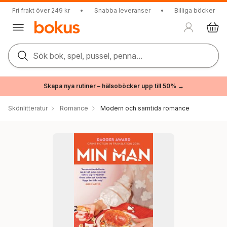
Fri frakt över 249 kr
•
Snabba leveranser
•
Billiga böcker
Sök bok, spel, pussel, penna...
Skapa nya rutiner – hälsoböcker upp till 50% →
Skönlitteratur
Romance
Modern och samtida romance