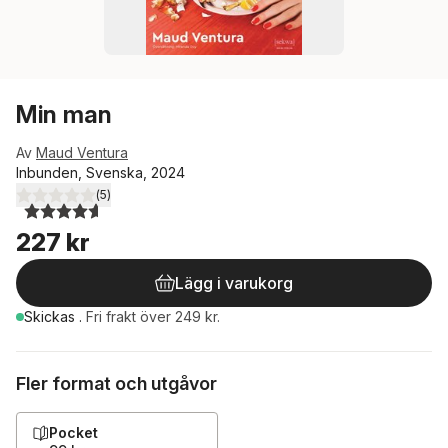
Min man
Av
Maud Ventura
Inbunden, Svenska, 2024
(
5
)
4,6
utav 5 stjärnor. Totalt antal röster:
227 kr
Lägg i varukorg
Skickas
.
Fri frakt över 249 kr.
Fler format och utgåvor
Pocket