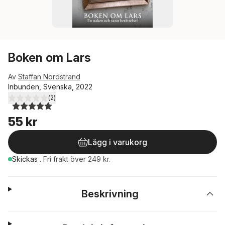
Boken om Lars
Av
Staffan Nordstrand
Inbunden, Svenska, 2022
(
2
)
5,0
utav 5 stjärnor. Totalt antal röster:
55 kr
Lägg i varukorg
Skickas
.
Fri frakt över 249 kr.
Beskrivning