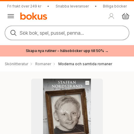
Fri frakt över 249 kr
•
Snabba leveranser
•
Billiga böcker
Sök bok, spel, pussel, penna...
Skapa nya rutiner – hälsoböcker upp till 50% →
Skönlitteratur
Romaner
Moderna och samtida romaner