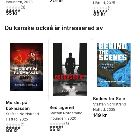
201 kr
Inbunden
, 2020
Häftad
, 2025
(
3
)
(
1
)
4,7
utav 5 stjärnor. Totalt antal röster:
5,0
utav 5 stjärnor. Tota
55 kr
89 kr
Hoppa över listan
Du kanske också är intresserad av
Bodies for Sale
Mordet på
Staffan Nordstrand
Bedrägeriet
bokmässan
Häftad
, 2025
Staffan Nordstrand
Staffan Nordstrand
149 kr
Inbunden
, 2020
Häftad
, 2025
(
3
)
(
1
)
4,7
utav 5 stjärnor. Totalt antal röster:
5,0
utav 5 stjärnor. Totalt antal röster:
55 kr
89 kr