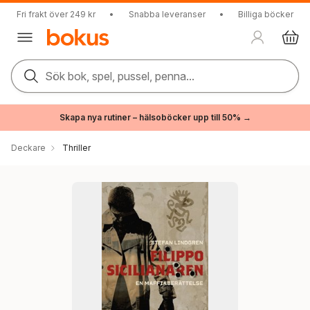
Fri frakt över 249 kr
•
Snabba leveranser
•
Billiga böcker
Sök bok, spel, pussel, penna...
Skapa nya rutiner – hälsoböcker upp till 50% →
Deckare
Thriller