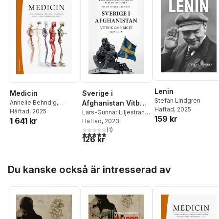
Lenin
Sverige i
Medicin
Stefan Lindgren
Afghanistan Vitbok
Annelie Behndig
,
Häftad
, 2025
Christina Christersson
Häftad
, 2025
,
om kriget 2002-
Lars-Gunnar Liljestrand
,
159 kr
1 641 kr
Magnus Simrén
,
Klas
Stefan Lindgren
Häftad
, 2023
2021
Sjöberg
,
Stefan
(
1
)
5,0
utav 5 stjärnor. Totalt antal röster:
Agewall
,
Per-Ola
126 kr
Andersson
,
Annika
Bergquist
,
Anders
Hoppa över listan
Blomberg
,
Oscar Braun
,
Du kanske också är intresserad av
Jan Calissendorff
,
Per
Dahlqvist
,
Johan Elf
,
Björn Eliasson
,
Anna
Engström-Laurent
,
Maria Eriksson
Svensson
,
Hans