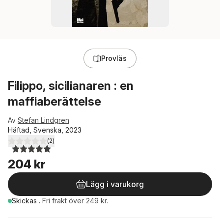
Provläs
Filippo, sicilianaren : en
maffiaberättelse
Av
Stefan Lindgren
Häftad, Svenska, 2023
(
2
)
5,0
utav 5 stjärnor. Totalt antal röster:
204 kr
Lägg i varukorg
Skickas
.
Fri frakt över 249 kr.