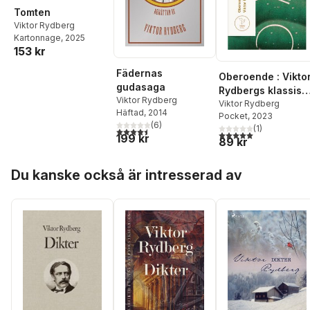
Tomten
Viktor Rydberg
Kartonnage
, 2025
153 kr
Fädernas
Oberoende : Vikto
gudasaga
Rydbergs klassisk
Viktor Rydberg
liberalism
Viktor Rydberg
Häftad
, 2014
Pocket
, 2023
(
6
)
(
1
)
4,5
utav 5 stjärnor. Totalt antal röster:
5,0
utav 5 stjärnor. Tota
199 kr
89 kr
Hoppa över listan
Du kanske också är intresserad av