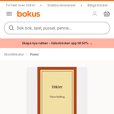
Fri frakt över 249 kr
•
Snabba leveranser
•
Billiga böcker
Sök bok, spel, pussel, penna...
Skapa nya rutiner – hälsoböcker upp till 50% →
Skönlitteratur
Poesi