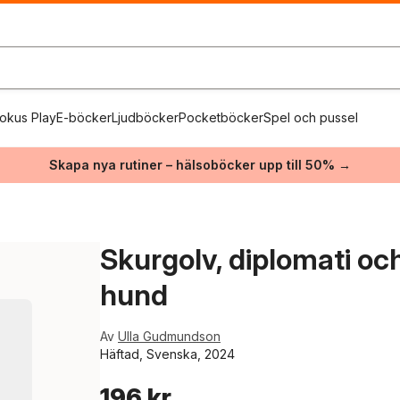
okus Play
E-böcker
Ljudböcker
Pocketböcker
Spel och pussel
Skapa nya rutiner – hälsoböcker upp till 50% →
Skurgolv, diplomati oc
hund
Av
Ulla Gudmundson
Häftad, Svenska, 2024
196 kr