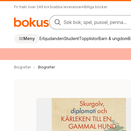
Fri frakt över 249 kr
•
Snabba leveranser
•
Billiga böcker
Sök bok, spel, pussel, penna...
Meny
Erbjudanden
Student
Topplistor
Barn & ungdom
B
Biografier
Biografier