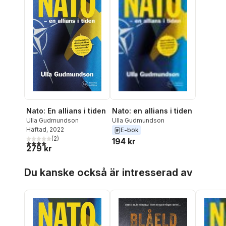
Nato: En allians i tiden
Nato: en allians i tiden
Ulla Gudmundson
Ulla Gudmundson
Häftad
, 2022
E-bok
(
2
)
194 kr
4,0
utav 5 stjärnor. Totalt antal röster:
279 kr
Hoppa över listan
Du kanske också är intresserad av