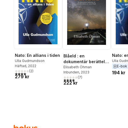
Nato: En allians i tiden
Nato: en
Blåeld : en
Ulla Gudmundson
Ulla Gud
dokumentär berättelse
Häftad
, 2022
E-bok
om mordbränderna på
Elisabeth Öhman
(
2
)
194 kr
Inbunden
, 2023
norra Öland
4,0
utav 5 stjärnor. Totalt antal röster:
279 kr
(
7
)
4,1
utav 5 stjärnor. Totalt antal röster:
222 kr