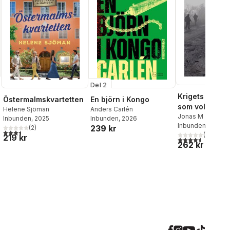
Del 2
Krigets vägar :
En björn i Kongo
Östermalmskvartetten
som volontär i
Anders Carlén
Helene Sjöman
Jonas M
Inbunden
, 2026
Inbunden
, 2025
Inbunden
, 2024
239 kr
(
2
)
3,5
utav 5 stjärnor. Totalt antal röster:
al röster:
(
26
)
219 kr
4,5
utav 5 stjärnor.
262 kr