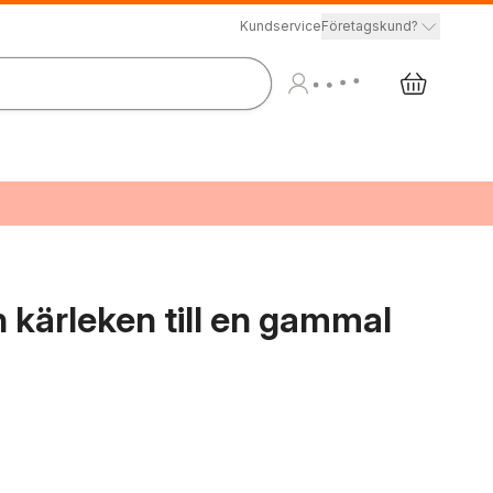
Kundservice
Företagskund?
h kärleken till en gammal