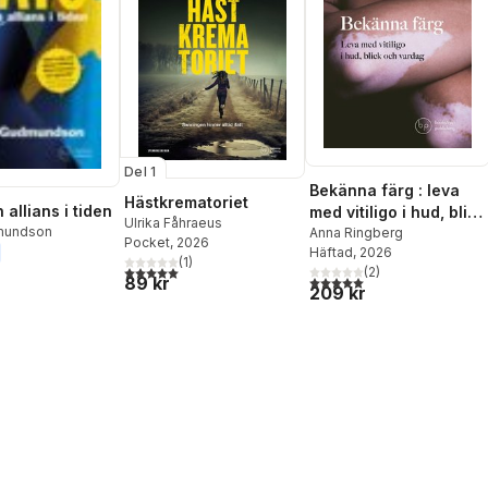
Del 1
Bekänna färg : leva
Hästkrematoriet
 allians i tiden
med vitiligo i hud, blick
Ulrika Fåhraeus
mundson
och vardag
Anna Ringberg
Pocket
, 2026
Häftad
, 2026
(
1
)
5,0
utav 5 stjärnor. Totalt antal röster:
(
2
)
5,0
utav 5 stjärnor. Totalt ant
89 kr
209 kr