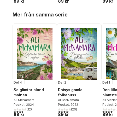
89 kr
89 kr
89 kr
Hoppa över listan
Mer från samma serie
Del 4
Del 2
Del 1
Solglimtar bland
Daisys gamla
Den lill
molnen
folkabuss
blomste
Ali McNamara
Ali McNamara
havet
Ali McNa
Pocket
, 2024
Pocket
, 2022
Pocket
, 
(
12
)
(
20
)
(
3,7
utav 5 stjärnor. Totalt antal röster:
4,1
utav 5 stjärnor. Totalt antal röster:
4,1
utav 5 
89 kr
89 kr
89 kr