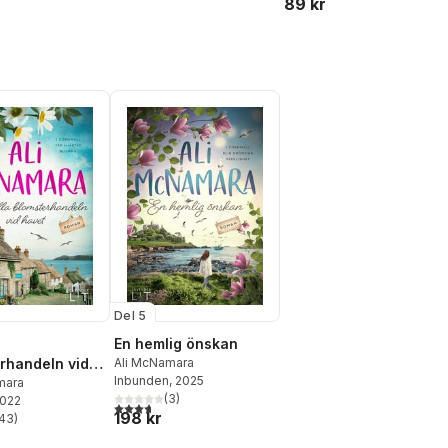
89 kr
Del 5
a
En hemlig önskan
rhandeln vid
Ali McNamara
Inbunden
, 2025
mara
(
3
)
2022
3,7
utav 5 stjärnor. Totalt antal röster:
198 kr
43
)
stjärnor. Totalt antal röster: