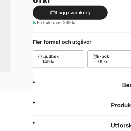
61 kr
Lägg i varukorg
.
Fri frakt över 249 kr.
Fler format och utgåvor
Ljudbok
E-bok
149 kr
79 kr
Be
Produk
Utfors