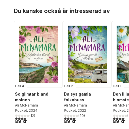
Hoppa över listan
Du kanske också är intresserad av
Del 4
Del 2
Del 1
Solglimtar bland
Daisys gamla
Den lill
molnen
folkabuss
blomste
Ali McNamara
Ali McNamara
havet
Ali McNa
Pocket
, 2024
Pocket
, 2022
Pocket
, 
(
12
)
(
20
)
(
3,7
utav 5 stjärnor. Totalt antal röster:
4,1
utav 5 stjärnor. Totalt antal röster:
4,1
utav 5 
89 kr
89 kr
89 kr