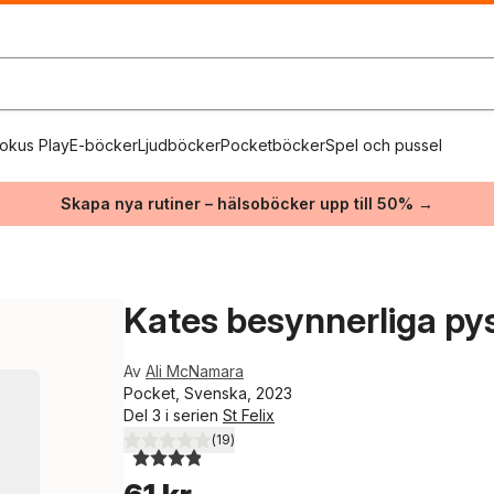
okus Play
E-böcker
Ljudböcker
Pocketböcker
Spel och pussel
Skapa nya rutiner – hälsoböcker upp till 50% →
Kates besynnerliga py
Av
Ali McNamara
Pocket, Svenska, 2023
Del 3 i serien
St Felix
(
19
)
3,9
utav 5 stjärnor. Totalt antal röster: