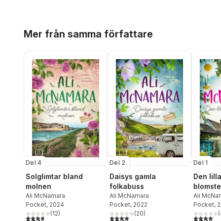
Hoppa över listan
Mer från samma författare
Del 4
Del 2
Del 1
Solglimtar bland
Daisys gamla
Den lill
molnen
folkabuss
blomste
Ali McNamara
Ali McNamara
havet
Ali McNa
Pocket
, 2024
Pocket
, 2022
Pocket
, 
(
12
)
(
20
)
(
3,7
utav 5 stjärnor. Totalt antal röster:
4,1
utav 5 stjärnor. Totalt antal röster:
4,1
utav 5 