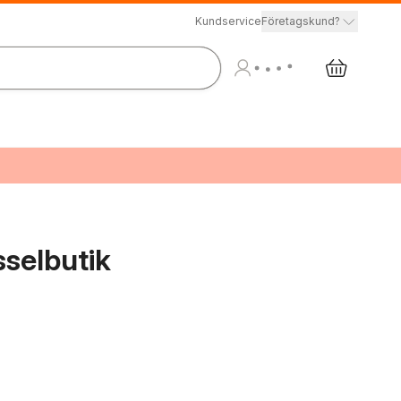
Kundservice
Företagskund?
sselbutik