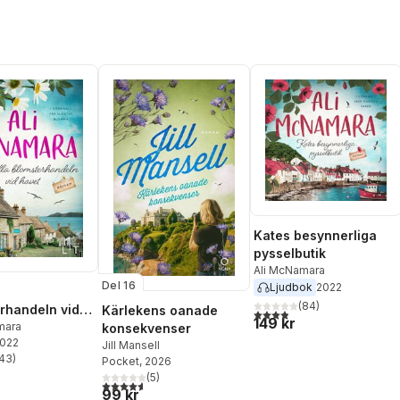
Kates besynnerliga
pysselbutik
Ali McNamara
Del 16
Ljudbok
2022
a
(
84
)
rhandeln vid
Kärlekens oanade
3,9
utav 5 stjärnor. Totalt ant
149 kr
mara
konsekvenser
2022
Jill Mansell
43
)
Pocket
, 2026
stjärnor. Totalt antal röster:
(
5
)
4,6
utav 5 stjärnor. Totalt antal röster:
99 kr