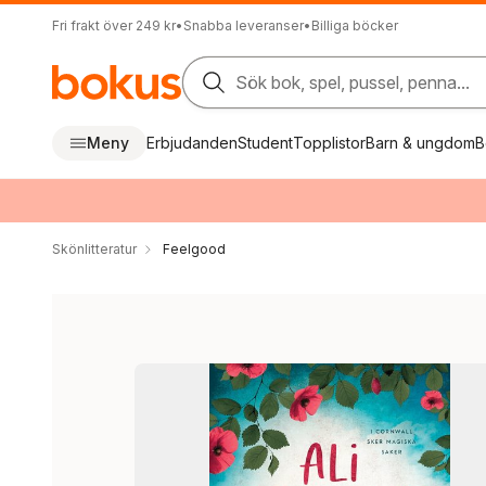
Fri frakt över 249 kr
•
Snabba leveranser
•
Billiga böcker
Sök bok, spel, pussel, penna...
Meny
Erbjudanden
Student
Topplistor
Barn & ungdom
B
Skönlitteratur
Feelgood