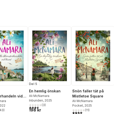
Del 5
a
En hemlig önskan
Snön faller tät på
rhandeln vid
Ali McNamara
Mistletoe Square
Inbunden
, 2025
mara
Ali McNamara
(
3
)
2022
Pocket
, 2025
3,7
utav 5 stjärnor. Totalt antal röster:
198 kr
43
)
(
11
)
stjärnor. Totalt antal röster:
4,1
utav 5 stjärnor. Totalt anta