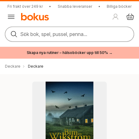
Fri frakt över 249 kr
•
Snabba leveranser
•
Billiga böcker
Sök bok, spel, pussel, penna...
Skapa nya rutiner – hälsoböcker upp till 50% →
Deckare
Deckare