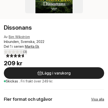
Dissonans
Av
Bim Wikström
Inbunden, Svenska, 2022
Del 1 i serien
Marita Ek
(
3
)
4,7
utav 5 stjärnor. Totalt antal röster:
209 kr
Lägg i varukorg
Skickas
.
Fri frakt över 249 kr.
Fler format och utgåvor
Visa alla