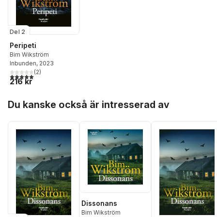
Del 2
Peripeti
Bim Wikström
Inbunden
, 2023
(
2
)
5,0
utav 5 stjärnor. Totalt antal röster:
216 kr
Hoppa över listan
Du kanske också är intresserad av
Dissonans
Bim Wikström