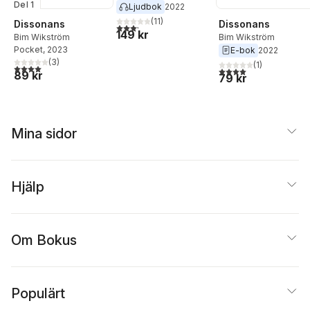
Del 1
Ljudbok
2022
(
11
)
Dissonans
Dissonans
3,2
utav 5 stjärnor. Totalt antal röster:
149 kr
Bim Wikström
Bim Wikström
Pocket
, 2023
E-bok
2022
(
3
)
(
1
)
4,0
utav 5 stjärnor. Totalt antal röster:
4,0
utav 5 stjärnor. Tota
89 kr
79 kr
Mina sidor
Hjälp
Om Bokus
Populärt