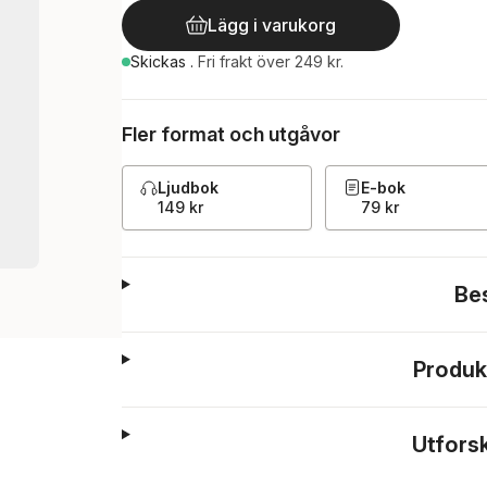
Lägg i varukorg
Skickas
.
Fri frakt över 249 kr.
Fler format och utgåvor
Ljudbok
E-bok
149 kr
79 kr
Be
Produk
Utfors