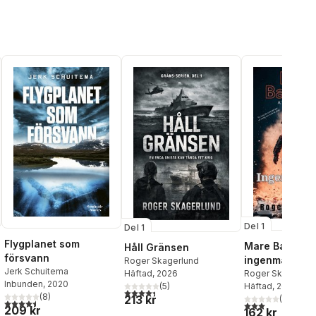
Del 1
Del 1
Flygplanet som
Mare Balticum
Håll Gränsen
försvann
ingenmanslan
Roger Skagerlund
Jerk Schuitema
Häftad
, 2026
Roger Skagerlun
Inbunden
, 2020
(
5
)
Häftad
, 2024
4,4
utav 5 stjärnor. Totalt antal röster:
(
8
)
213 kr
(
6
)
4,5
utav 5 stjärnor. Totalt antal röster:
3,0
utav 5 stjärnor
209 kr
162 kr