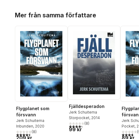
Hoppa över listan
Mer från samma författare
Fjälldesperadon
Flygplanet som
Flygpla
Jerk Schuitema
försvann
försvan
Storpocket
, 2014
Jerk Schuitema
Jerk Sch
(
8
)
4,3
utav 5 stjärnor. Totalt antal röster:
Inbunden
, 2020
Pocket
, 
99 kr
(
8
)
(
4,5
utav 5 stjärnor. Totalt antal röster:
3,7
utav 5 
209 kr
89 kr