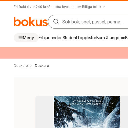
Fri frakt över 249 kr
•
Snabba leveranser
•
Billiga böcker
Sök bok, spel, pussel, penna...
Meny
Erbjudanden
Student
Topplistor
Barn & ungdom
B
Deckare
Deckare