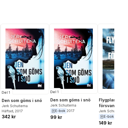
Del 1
Del 1
Den som göms i snö
Flygplanet so
Den som göms i snö
Jerk Schuitema
försvann
Jerk Schuitema
E-bok
2017
Häftad
, 2017
Jerk Schuitema
342 kr
99 kr
E-bok
2020
149 kr