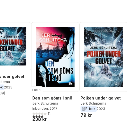
under golvet
uitema
ok
2023
Del 1
39
)
stjärnor. Totalt antal röster:
Den som göms i snö
Pojken under golvet
Jerk Schuitema
Jerk Schuitema
Inbunden
, 2017
E-bok
2023
(
11
)
79 kr
3,9
utav 5 stjärnor. Totalt antal röster:
238 kr