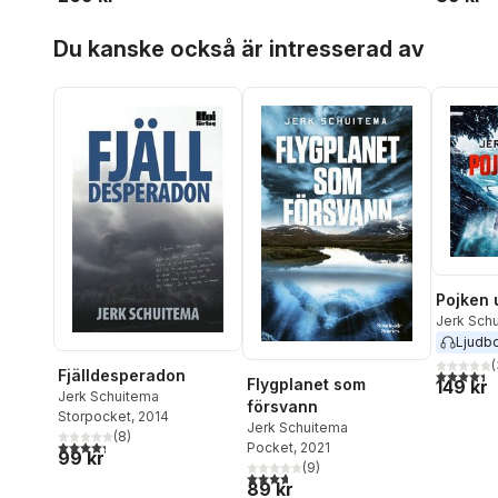
Hoppa över listan
Du kanske också är intresserad av
Pojken 
Jerk Sch
Ljudb
(
4,4
utav 5 
Fjälldesperadon
Flygplanet som
149 kr
Jerk Schuitema
försvann
Storpocket
, 2014
Jerk Schuitema
(
8
)
4,3
utav 5 stjärnor. Totalt antal röster:
Pocket
, 2021
99 kr
(
9
)
3,7
utav 5 stjärnor. Totalt antal röster:
89 kr