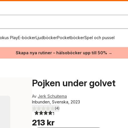
okus Play
E-böcker
Ljudböcker
Pocketböcker
Spel och pussel
Skapa nya rutiner – hälsoböcker upp till 50% →
Pojken under golvet
Av
Jerk Schuitema
Inbunden, Svenska, 2023
(
4
)
4,3
utav 5 stjärnor. Totalt antal röster:
213 kr