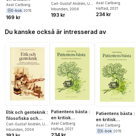
introduktion till
Axel Carlberg
religiösa
Carl-Gustaf Andrén
,
Ulf
introduktion till
Axel Carlberg
Häftad
, 2021
Görman
Inbunden
,
Axel Carlberg
, 2004
,
läkaretiken
perspektiv på
E-bok
2015
läkaretiken
234 kr
193 kr
Birgitta Forsman
,
Jonas
genterapi,
169 kr
Svensson
,
Karin
stamcellsforskning
Hedner Zetterholm
Hoppa över listan
och kloning
Du kanske också är intresserad av
Patientens bästa :
Etik och genteknik :
Patientens bästa :
en kritisk
filosofiska och
en kritisk
introduktion till
Axel Carlberg
religiösa
Carl-Gustaf Andrén
,
Ulf
introduktion till
Axel Carlberg
Häftad
, 2021
Görman
Inbunden
,
Axel Carlberg
, 2004
,
läkaretiken
perspektiv på
E-bok
2015
läkaretiken
234 kr
193 kr
Birgitta Forsman
,
Jonas