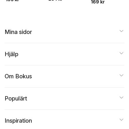
genterapi,
169 kr
Svensson
,
Karin
stamcellsforskning
Hedner Zetterholm
och kloning
Mina sidor
Hjälp
Om Bokus
Populärt
Inspiration