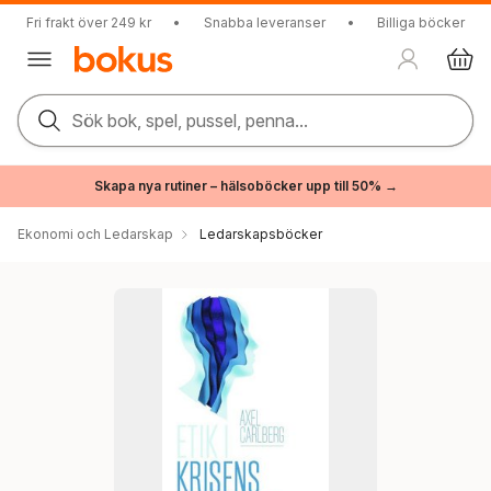
Fri frakt över 249 kr
•
Snabba leveranser
•
Billiga böcker
Sök bok, spel, pussel, penna...
Skapa nya rutiner – hälsoböcker upp till 50% →
Ekonomi och Ledarskap
Ledarskapsböcker