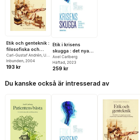
Etik och genteknik :
Etik i krisens
filosofiska och
skugga : det nya
religiösa
Carl-Gustaf Andrén
,
Ulf
ledarskapets krav
Axel Carlberg
Görman
Inbunden
,
Axel Carlberg
, 2004
,
perspektiv på
Häftad
, 2023
och möjligheter
193 kr
Birgitta Forsman
,
Jonas
259 kr
genterapi,
Svensson
,
Karin
stamcellsforskning
Hedner Zetterholm
Hoppa över listan
och kloning
Du kanske också är intresserad av