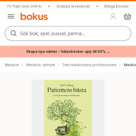
Fri frakt över 249 kr
•
Snabba leveranser
•
Billiga böcker
Sök bok, spel, pussel, penna...
Skapa nya rutiner – hälsoböcker upp till 50% →
Medicin
Medicin: allmänt
Den medicinska professionen
Medici