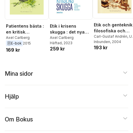
Etik och genteknik 
Patientens bästa :
Etik i krisens
filosofiska och
en kritisk
skugga : det nya
religiösa
Carl-Gustaf Andrén
,
Ul
introduktion till
Axel Carlberg
ledarskapets krav
Axel Carlberg
Görman
Inbunden
,
Axel Carlberg
, 2004
perspektiv på
Häftad
, 2023
E-bok
2015
läkaretiken
och möjligheter
193 kr
Birgitta Forsman
,
Jona
259 kr
genterapi,
169 kr
Svensson
,
Karin
stamcellsforsknin
Hedner Zetterholm
och kloning
Mina sidor
Hjälp
Om Bokus