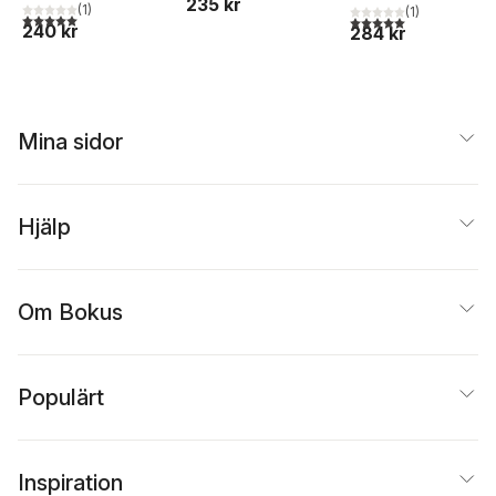
235 kr
(
1
)
(
1
)
5,0
utav 5 stjärnor. Totalt antal röster:
5,0
utav 5 stjärnor. Tota
240 kr
284 kr
Mina sidor
Hjälp
Om Bokus
Populärt
Inspiration