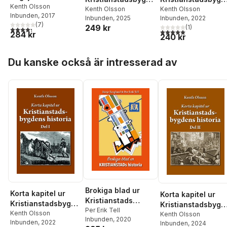
historia
Kenth Olsson
Kenth Olsson
ns historia Del 3
ns historia
Kenth Olsson
Inbunden
, 2017
Inbunden
, 2025
Inbunden
, 2022
(
7
)
249 kr
(
1
)
4,3
utav 5 stjärnor. Totalt antal röster:
5,0
utav 5 stjärnor. Tota
284 kr
240 kr
Hoppa över listan
Du kanske också är intresserad av
Brokiga blad ur
Korta kapitel ur
Korta kapitel ur
Kristianstads
Kristianstadsbygde
Kristianstadsbygd
historia
Per Erik Tell
ns historia
Kenth Olsson
ns historia del 2
Kenth Olsson
Inbunden
, 2020
Inbunden
, 2022
Inbunden
, 2024