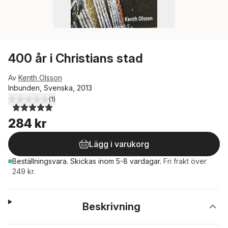
400 år i Christians stad
Av
Kenth Olsson
Inbunden, Svenska, 2013
(
1
)
5,0
utav 5 stjärnor. Totalt antal röster:
284 kr
Lägg i varukorg
Beställningsvara.
Skickas
inom 5-8 vardagar
.
Fri frakt över
249 kr.
Beskrivning