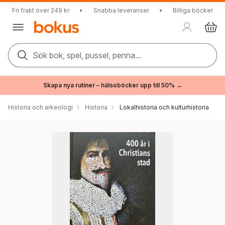
Fri frakt över 249 kr
•
Snabba leveranser
•
Billiga böcker
Sök bok, spel, pussel, penna...
Skapa nya rutiner – hälsoböcker upp till 50% →
Historia och arkeologi
Historia
Lokalhistoria och kulturhistoria