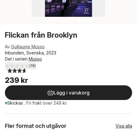
Flickan från Brooklyn
Av
Guillaume Musso
Inbunden, Svenska, 2023
Del i serien
Musso
(
19
)
3,7
utav 5 stjärnor. Totalt antal röster:
239 kr
Lägg i varukorg
Skickas
.
Fri frakt över 249 kr.
Fler format och utgåvor
Visa alla