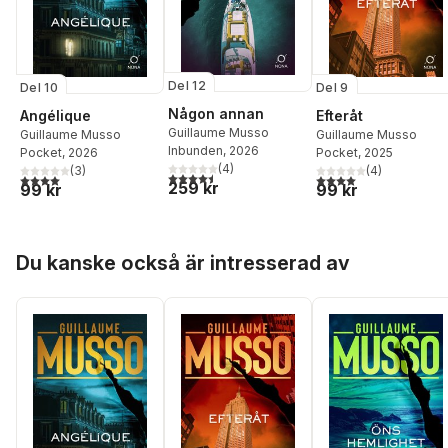
Del 12
Del 10
Del 9
Någon annan
Angélique
Efteråt
Guillaume Musso
Guillaume Musso
Guillaume Musso
Inbunden
, 2026
Pocket
, 2026
Pocket
, 2025
(
4
)
(
3
)
(
4
)
4,5
utav 5 stjärnor. Totalt antal röster:
4,0
utav 5 stjärnor. Totalt antal röster:
4,0
utav 5 stjärnor. Tota
259 kr
99 kr
99 kr
Hoppa över listan
Du kanske också är intresserad av