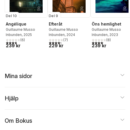
Del 10
Del 9
Angélique
Efteråt
Öns hemlighet
Guillaume Musso
Guillaume Musso
Guillaume Musso
Inbunden
, 2025
Inbunden
, 2024
Inbunden
, 2023
(
6
)
(
7
)
(
8
)
3,7
utav 5 stjärnor. Totalt antal röster:
4,3
utav 5 stjärnor. Totalt antal röster:
4,0
utav 5 stjärnor. Tota
239 kr
229 kr
239 kr
Mina sidor
Hjälp
Om Bokus