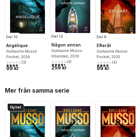
Del 12
Del 10
Del 9
Någon annan
Angélique
Efteråt
Guillaume Musso
Guillaume Musso
Guillaume Musso
Inbunden
, 2026
Pocket
, 2026
Pocket
, 2025
(
4
)
(
3
)
(
4
)
4,5
utav 5 stjärnor. Totalt antal röster:
4,0
utav 5 stjärnor. Totalt antal röster:
4,0
utav 5 stjärnor. Tota
259 kr
99 kr
99 kr
Hoppa över listan
Mer från samma serie
Nyhet