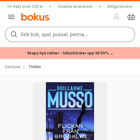
Fri frakt över 249 kr
•
Snabba leveranser
•
Billiga böcker
Sök bok, spel, pussel, penna...
Skapa nya rutiner – hälsoböcker upp till 50% →
Deckare
Thriller