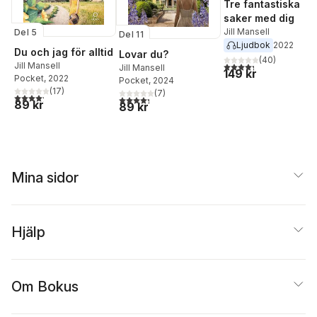
Tre fantastiska
saker med dig
Jill Mansell
Del 5
Del 11
Ljudbok
2022
Du och jag för alltid
Lovar du?
(
40
)
4,3
utav 5 stjärnor. Tota
Jill Mansell
Jill Mansell
149 kr
Pocket
, 2022
Pocket
, 2024
(
17
)
(
7
)
4,2
utav 5 stjärnor. Totalt antal röster:
4,3
utav 5 stjärnor. Totalt antal röster:
89 kr
89 kr
Mina sidor
Hjälp
Om Bokus