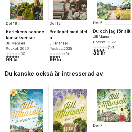
Del 5
Del 16
Del 12
Du och jag för allt
Kärlekens oanade
Bröllopet med litet
Jill Mansell
konsekvenser
b
Pocket
, 2022
Jill Mansell
Jill Mansell
(
17
)
Pocket
, 2026
Pocket
, 2025
4,2
utav 5 stjärnor. Tota
89 kr
(
6
)
(
8
)
4,5
utav 5 stjärnor. Totalt antal röster:
3,6
utav 5 stjärnor. Totalt antal röster:
99 kr
99 kr
Hoppa över listan
Du kanske också är intresserad av
Del 7