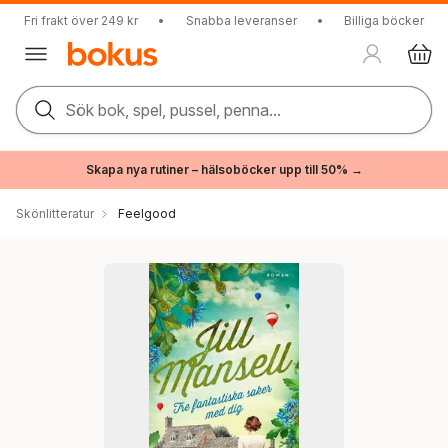
Fri frakt över 249 kr
•
Snabba leveranser
•
Billiga böcker
Sök bok, spel, pussel, penna...
Skapa nya rutiner – hälsoböcker upp till 50% →
Skönlitteratur
Feelgood