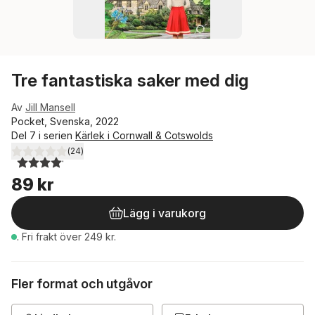
Tre fantastiska saker med dig
Av
Jill Mansell
Pocket, Svenska, 2022
Del 7 i serien
Kärlek i Cornwall & Cotswolds
(
24
)
4,1
utav 5 stjärnor. Totalt antal röster:
89 kr
Lägg i varukorg
.
Fri frakt över 249 kr.
Fler format och utgåvor