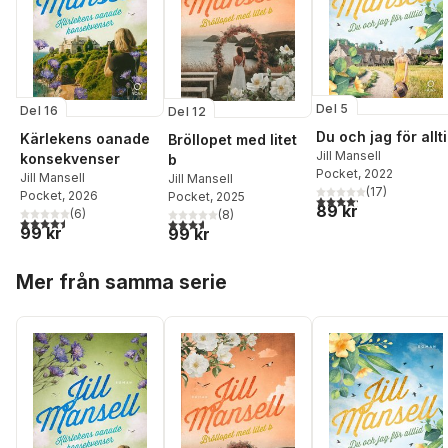
Del 5
Del 16
Del 12
Du och jag för allt
Kärlekens oanade
Bröllopet med litet
Jill Mansell
konsekvenser
b
Pocket
, 2022
Jill Mansell
Jill Mansell
(
17
)
Pocket
, 2026
Pocket
, 2025
4,2
utav 5 stjärnor. Tota
89 kr
(
6
)
(
8
)
4,5
utav 5 stjärnor. Totalt antal röster:
3,6
utav 5 stjärnor. Totalt antal röster:
99 kr
99 kr
Hoppa över listan
Mer från samma serie