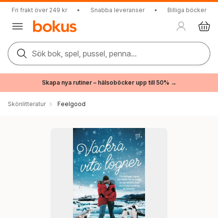
Fri frakt över 249 kr
•
Snabba leveranser
•
Billiga böcker
Sök bok, spel, pussel, penna...
Skapa nya rutiner – hälsoböcker upp till 50% →
Skönlitteratur
Feelgood