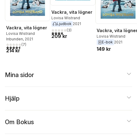
Vackra, vita lögner
Lovisa Wistrand
Ljudbok
2021
Vackra, vita lögner
(
3
)
Vackra, vita lögne
3,7
utav 5 stjärnor. Totalt antal röster:
Lovisa Wistrand
209 kr
Lovisa Wistrand
Inbunden
, 2021
E-bok
2021
(
7
)
4,6
utav 5 stjärnor. Totalt antal röster:
149 kr
214 kr
Mina sidor
Hjälp
Om Bokus