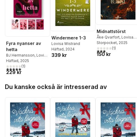
Midnattstörst
Åke Qvarfort
,
Lovisa
Windermere 1-3
Wistrand
Storpocket
, 2025
Fyra nyanser av
Lovisa Wistrand
(
1
)
Häftad
, 2024
hetta
3,0
utav 5 stjärnor. Tota
150 kr
339 kr
BJ Hermansson
,
Lovisa
Wistrand
Häftad
, 2025
,
Maria Brundin
,
Stefan Holm
(
1
)
,
Jessica
5,0
utav 5 stjärnor. Totalt antal röster:
229 kr
Eriksson
,
Sara Olsson
Hoppa över listan
Du kanske också är intresserad av