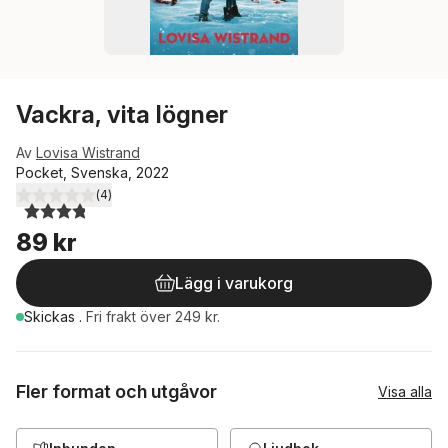
Vackra, vita lögner
Av
Lovisa Wistrand
Pocket, Svenska, 2022
(
4
)
3,8
utav 5 stjärnor. Totalt antal röster:
89 kr
Lägg i varukorg
Skickas
.
Fri frakt över 249 kr.
Fler format och utgåvor
Visa alla