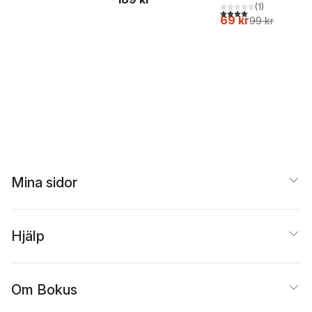
(
1
)
Beer
4,0
utav 5 stjärnor. Tota
69 kr
99 kr
Mina sidor
Hjälp
Om Bokus