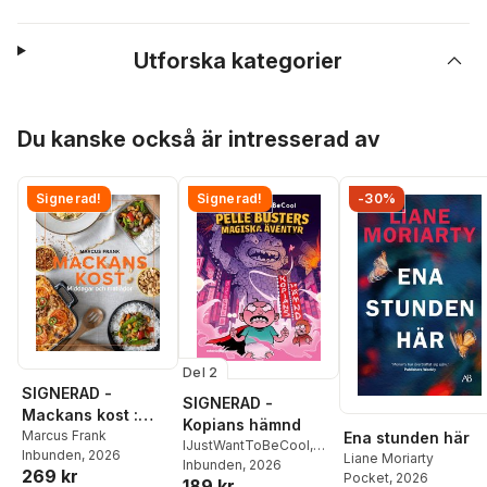
Utforska kategorier
Hoppa över listan
Du kanske också är intresserad av
Signerad!
Signerad!
-30%
Del 2
SIGNERAD -
SIGNERAD -
Mackans kost :
Kopians hämnd
Middagar och
Marcus Frank
Ena stunden här
IJustWantToBeCool
,
Inbunden
, 2026
matlådor
Liane Moriarty
Joel Adolphson
Inbunden
, 2026
,
Emil
269 kr
Pocket
, 2026
189 kr
Ejdemo Beer
,
Victor