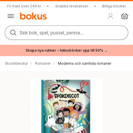
Fri frakt över 249 kr
•
Snabba leveranser
•
Billiga böcker
Sök bok, spel, pussel, penna...
Skapa nya rutiner – hälsoböcker upp till 50% →
Skönlitteratur
Romaner
Moderna och samtida romaner