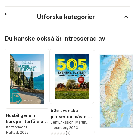
Utforska kategorier
Hoppa över listan
Du kanske också är intresserad av
505 svenska
Husbil genom
platser du måste se
Europa : turförslag
innan du dör
Leif Eriksson
,
Martin
för
Kartförlaget
Svensson
Inbunden
, 2023
Häftad
, 2025
husbilssemestern
(
9
)