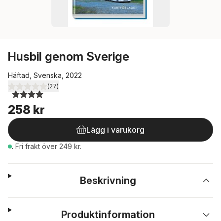
Husbil genom Sverige
Häftad, Svenska, 2022
(
27
)
4,0
utav 5 stjärnor. Totalt antal röster:
258 kr
Lägg i varukorg
.
Fri frakt över 249 kr.
Beskrivning
Produktinformation