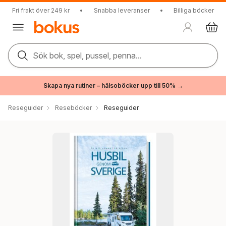
Fri frakt över 249 kr
•
Snabba leveranser
•
Billiga böcker
Sök bok, spel, pussel, penna...
Skapa nya rutiner – hälsoböcker upp till 50% →
Reseguider
Reseböcker
Reseguider