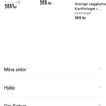
3,1
utav 5 stjärnor. Totalt antal röster:
(
3
)
268 kr
2025
Sverige väggkarta
4,0
utav 5 stjärnor. Totalt antal röster:
269 kr
Kartförlaget i
papptub : 46 x
Kartförlaget
169 kr
100cm
Mina sidor
Hjälp
Om Bokus