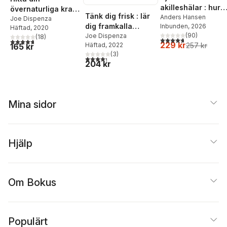
akilleshälar : hur
övernaturliga kraft
Tänk dig frisk : lär
din hjärna lurar di
Anders Hansen
: hur vanliga
Joe Dispenza
dig framkalla
Inbunden
, 2026
och vad du kan
Häftad
, 2020
människor lyckas
(
90
)
placeboeffekten
Joe Dispenza
(
18
)
göra åt det
med det ovanliga
4,7
utav 5 stjärnor. Tota
4,7
utav 5 stjärnor. Totalt antal röster:
229 kr
257 kr
Häftad
, 2022
165 kr
med dina tankar
(
3
)
och läk dig själv
4,3
utav 5 stjärnor. Totalt antal röster:
204 kr
Mina sidor
Hjälp
Om Bokus
Populärt