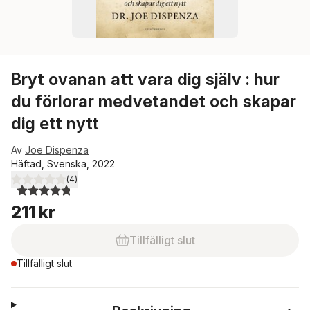
Bryt ovanan att vara dig själv : hur
du förlorar medvetandet och skapar
dig ett nytt
Av
Joe Dispenza
Häftad, Svenska, 2022
(
4
)
4,8
utav 5 stjärnor. Totalt antal röster:
211 kr
Tillfälligt slut
Tillfälligt slut