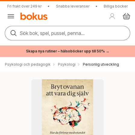
Fri frakt över 249 kr
•
Snabba leveranser
•
Billiga böcker
Sök bok, spel, pussel, penna...
Skapa nya rutiner – hälsoböcker upp till 50% →
Psykologi och pedagogik
Psykologi
Personlig utveckling