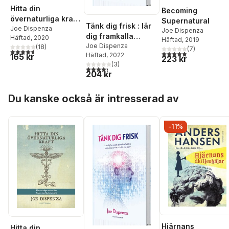
Hitta din
Becoming
övernaturliga kraft
Supernatural
Tänk dig frisk : lär
: hur vanliga
Joe Dispenza
Joe Dispenza
dig framkalla
Häftad
, 2020
människor lyckas
Häftad
, 2019
placeboeffekten
Joe Dispenza
(
18
)
(
7
)
med det ovanliga
4,7
utav 5 stjärnor. Totalt antal röster:
4,9
utav 5 stjärnor. Tota
Häftad
, 2022
165 kr
med dina tankar
223 kr
(
3
)
och läk dig själv
4,3
utav 5 stjärnor. Totalt antal röster:
204 kr
Hoppa över listan
Du kanske också är intresserad av
-11%
Hjärnans
Hitta din