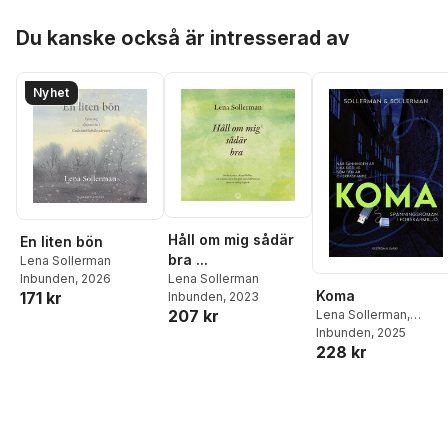
Hoppa över listan
Du kanske också är intresserad av
Nyhet
Håll om mig sådär
En liten bön
bra ...
Lena Sollerman
Lena Sollerman
Inbunden
, 2026
Koma
171 kr
Inbunden
, 2023
207 kr
Lena Sollerman
,
Christer Sollerman
Inbunden
, 2025
228 kr