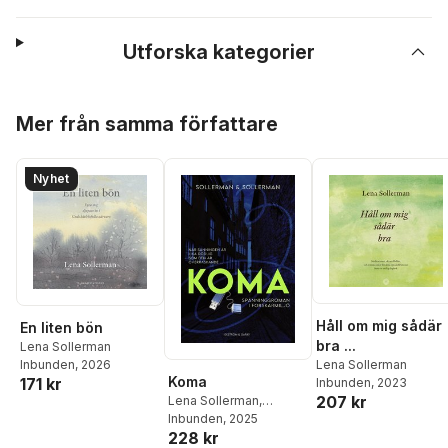
Utforska kategorier
Hoppa över listan
Mer från samma författare
Nyhet
Håll om mig sådär
En liten bön
bra ...
Lena Sollerman
Lena Sollerman
Inbunden
, 2026
Koma
171 kr
Inbunden
, 2023
207 kr
Lena Sollerman
,
Christer Sollerman
Inbunden
, 2025
228 kr