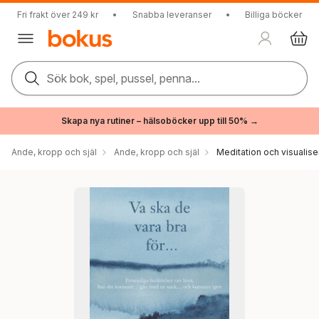
Fri frakt över 249 kr
•
Snabba leveranser
•
Billiga böcker
Sök bok, spel, pussel, penna...
Skapa nya rutiner – hälsoböcker upp till 50% →
Ande, kropp och själ
Ande, kropp och själ
Meditation och visualise