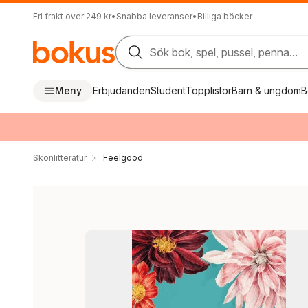
Fri frakt över 249 kr
•
Snabba leveranser
•
Billiga böcker
Sök bok, spel, pussel, penna...
Meny
Erbjudanden
Student
Topplistor
Barn & ungdom
B
Skönlitteratur
Feelgood