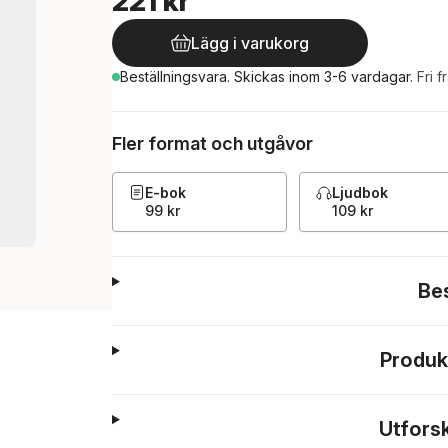
221 kr
Lägg i varukorg
Beställningsvara.
Skickas
inom 3-6 vardagar
.
Fri f
Fler format och utgåvor
E-bok
Ljudbok
99 kr
109 kr
Be
Produk
Utfors