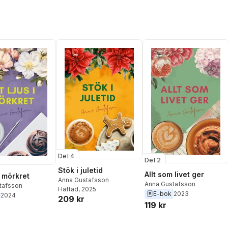
Del 4
Del 2
Stök i juletid
Allt som livet ger
 i mörkret
Anna Gustafsson
Anna Gustafsson
tafsson
Häftad
, 2025
E-bok
2023
2024
209 kr
119 kr