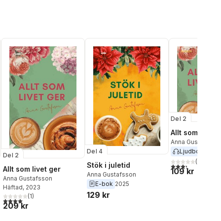
Del 2
Allt som livet 
Anna Gustafsson
Del 4
Ljudbok
2023
Del 2
(
3
)
Stök i juletid
3,3
utav 5 stjärnor
Allt som livet ger
109 kr
Anna Gustafsson
Anna Gustafsson
E-bok
2025
Häftad
, 2023
129 kr
(
1
)
4,0
utav 5 stjärnor. Totalt antal röster:
209 kr