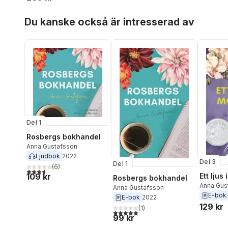
Hoppa över listan
Du kanske också är intresserad av
Del 1
Rosbergs bokhandel
Anna Gustafsson
Ljudbok
2022
Del 3
Del 1
(
6
)
3,7
utav 5 stjärnor. Totalt antal röster:
109 kr
Ett ljus
Rosbergs bokhandel
Anna Gus
Anna Gustafsson
E-bok
E-bok
2022
129 kr
(
1
)
5,0
utav 5 stjärnor. Totalt antal röster:
99 kr