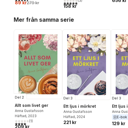
656 kr
(
3
)
89 kr
279 kr
5,0
utav 5 stjärnor. Totalt antal röster:
Gustafss
158 kr
Gustavss
Hoppa över listan
Hylander
Mer från samma serie
Birgitta
Mette Lil
Pihlgren
,
Hans-Åke
Svedber
Wrethand
Ärlestig
Del 2
Del 3
Del 3
Allt som livet ger
Ett ljus i mörkret
Ett ljus
Anna Gustafsson
Anna Gustafsson
Anna Gus
Häftad
, 2023
Häftad
, 2024
E-bok
(
1
)
221 kr
129 kr
4,0
utav 5 stjärnor. Totalt antal röster:
209 kr