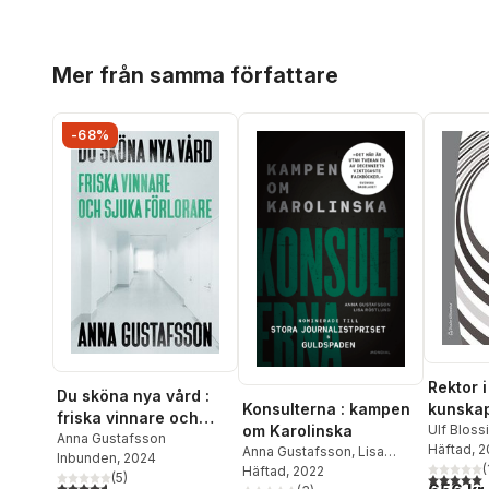
Hoppa över listan
Mer från samma författare
-68%
Rektor i
Du sköna nya vård :
Konsulterna : kampen
kunskap
friska vinnare och
om Karolinska
verktyg
Ulf Bloss
sjuka förlorare
Anna Gustafsson
Annika B
Häftad
, 
Anna Gustafsson
,
Lisa
Inbunden
, 2024
Rensfeld
(
Röstlund
Häftad
, 2022
5,0
utav 5 
(
5
)
4,6
utav 5 stjärnor. Totalt antal röster:
Mats Ekh