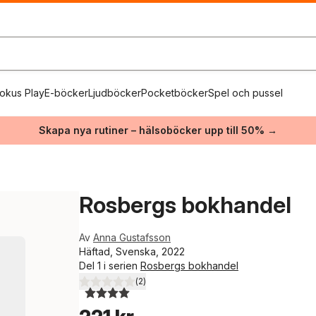
okus Play
E-böcker
Ljudböcker
Pocketböcker
Spel och pussel
Skapa nya rutiner – hälsoböcker upp till 50% →
Rosbergs bokhandel
Av
Anna Gustafsson
Häftad, Svenska, 2022
Del 1 i serien
Rosbergs bokhandel
(
2
)
4,0
utav 5 stjärnor. Totalt antal röster: