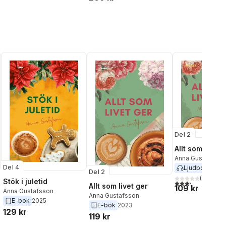
Del 2
Allt som livet 
Anna Gustafsson
Del 4
Ljudbok
2023
Del 2
(
3
)
Stök i juletid
3,3
utav 5 stjärnor
Allt som livet ger
109 kr
Anna Gustafsson
Anna Gustafsson
E-bok
2025
E-bok
2023
129 kr
119 kr