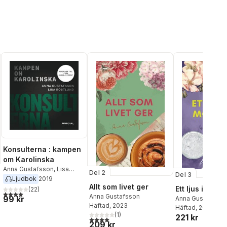
Konsulterna : kampen
om Karolinska
Anna Gustafsson
,
Lisa
Del 2
Del 3
Röstlund
Ljudbok
2019
Allt som livet ger
Ett ljus i mörkr
(
22
)
4,0
utav 5 stjärnor. Totalt antal röster:
Anna Gustafsson
99 kr
Anna Gustafsson
Häftad
, 2023
Häftad
, 2024
(
1
)
221 kr
4,0
utav 5 stjärnor. Totalt antal röster:
209 kr