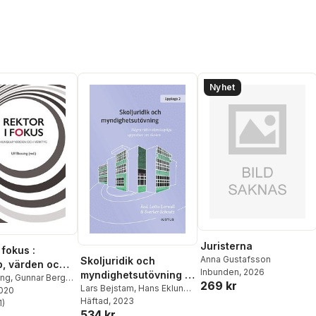
Nyhet
Juristerna
 fokus :
Anna Gustafsson
Skoljuridik och
, värden och
Inbunden
, 2026
myndighetsutövning :
ing
,
Gunnar Berg
,
269 kr
några
Lars Bejstam
,
Hans Eklund
,
ergviken
2020
Victoria Enkvist
Häftad
, 2023
,
Anna
rättsvetenskapliga
t
1
,
)
Susanne Duek
,
stjärnor. Totalt antal röster:
534 kr
Gustafsson
,
Olle Lundin
,
olm
,
Anna