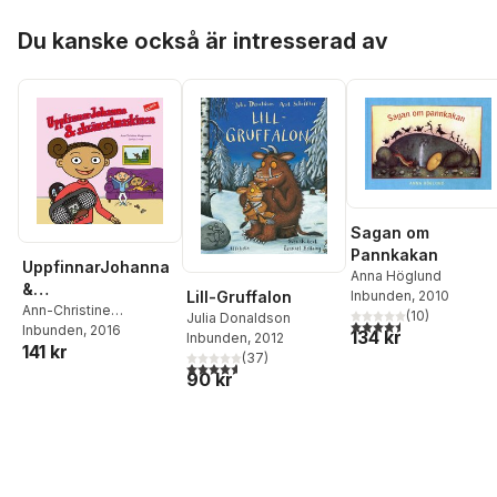
Hoppa över listan
Du kanske också är intresserad av
Sagan om
Pannkakan
UppfinnarJohanna
Anna Höglund
&
Lill-Gruffalon
Inbunden
, 2010
skrämselmaskinen
Ann-Christine
(
10
)
Julia Donaldson
4,5
utav 5 stjärnor. Tota
Magnusson
Inbunden
, 2016
,
Lovisa
134 kr
Inbunden
, 2012
141 kr
Lesse
(
37
)
4,6
utav 5 stjärnor. Totalt antal röster:
90 kr