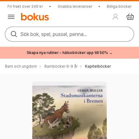
Fri frakt över 249 kr
•
Snabba leveranser
•
Billiga böcker
Sök bok, spel, pussel, penna...
Skapa nya rutiner – hälsoböcker upp till 50% →
Barn och ungdom
Barnböcker 6-9 år
Kapitelböcker