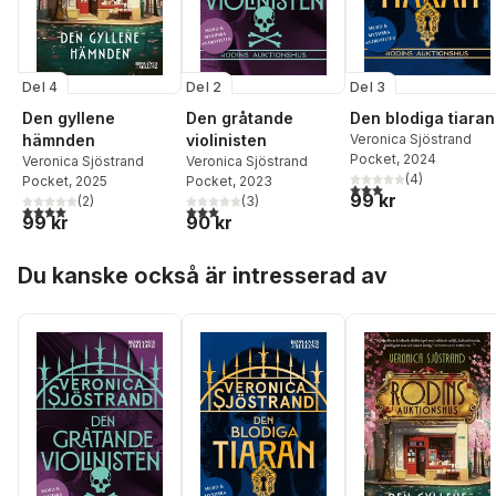
Del 4
Del 2
Del 3
Den gyllene
Den gråtande
Den blodiga tiaran
hämnden
violinisten
Veronica Sjöstrand
Pocket
, 2024
Veronica Sjöstrand
Veronica Sjöstrand
(
4
)
Pocket
, 2025
Pocket
, 2023
3,0
utav 5 stjärnor. Tota
99 kr
(
2
)
(
3
)
4,0
utav 5 stjärnor. Totalt antal röster:
3,0
utav 5 stjärnor. Totalt antal röster:
99 kr
90 kr
Hoppa över listan
Du kanske också är intresserad av