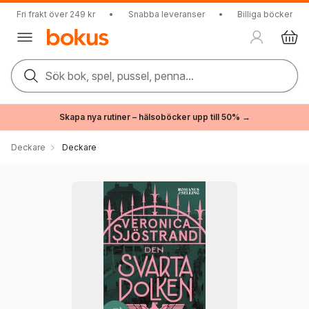
Fri frakt över 249 kr
•
Snabba leveranser
•
Billiga böcker
Sök bok, spel, pussel, penna...
Skapa nya rutiner – hälsoböcker upp till 50% →
Deckare
Deckare