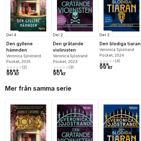
Del 4
Del 2
Del 3
Den gyllene
Den gråtande
Den blodiga tiaran
hämnden
violinisten
Veronica Sjöstrand
Pocket
, 2024
Veronica Sjöstrand
Veronica Sjöstrand
(
4
)
Pocket
, 2025
Pocket
, 2023
3,0
utav 5 stjärnor. Tota
99 kr
(
2
)
(
3
)
4,0
utav 5 stjärnor. Totalt antal röster:
3,0
utav 5 stjärnor. Totalt antal röster:
99 kr
90 kr
Hoppa över listan
Mer från samma serie