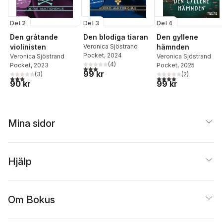
Del 2
Del 3
Del 4
Den gråtande
Den blodiga tiaran
Den gyllene
violinisten
Veronica Sjöstrand
hämnden
Pocket
, 2024
Veronica Sjöstrand
Veronica Sjöstrand
(
4
)
Pocket
, 2023
Pocket
, 2025
3,0
utav 5 stjärnor. Totalt antal röster:
99 kr
(
3
)
(
2
)
3,0
utav 5 stjärnor. Totalt antal röster:
4,0
utav 5 stjärnor. Tota
90 kr
99 kr
Mina sidor
Hjälp
Om Bokus