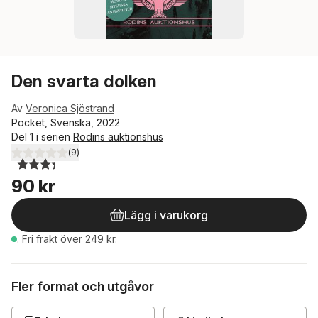
Den svarta dolken
Av
Veronica Sjöstrand
Pocket, Svenska, 2022
Del 1 i serien
Rodins auktionshus
(
9
)
3,3
utav 5 stjärnor. Totalt antal röster:
90 kr
Lägg i varukorg
.
Fri frakt över 249 kr.
Fler format och utgåvor