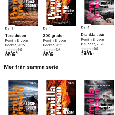
Del 4
Del 3
Del 1
Dränkta spår
Törstdöden
300 grader
Pernilla Ericson
Pernilla Ericson
Pernilla Ericson
Inbunden
, 2025
Pocket
, 2025
Pocket
, 2021
(
6
)
(
4
)
(
25
)
4,3
utav 5 stjärnor. Tota
4,8
utav 5 stjärnor. Totalt antal röster:
4,0
utav 5 stjärnor. Totalt antal röster:
249 kr
99 kr
99 kr
Hoppa över listan
Mer från samma serie