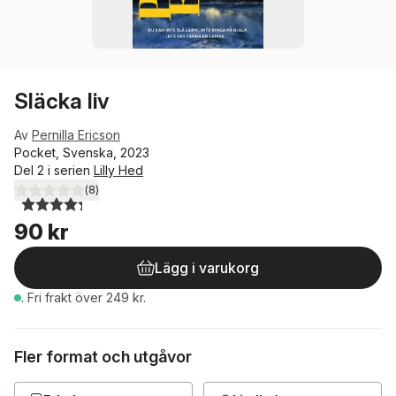
Släcka liv
Av
Pernilla Ericson
Pocket, Svenska, 2023
Del 2 i serien
Lilly Hed
(
8
)
4,3
utav 5 stjärnor. Totalt antal röster:
90 kr
Lägg i varukorg
.
Fri frakt över 249 kr.
Fler format och utgåvor