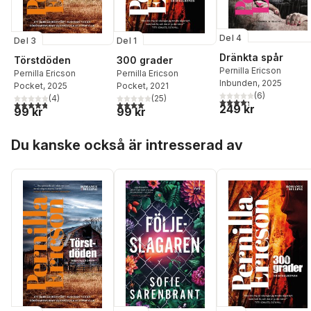
Del 4
Del 3
Del 1
Dränkta spår
Törstdöden
300 grader
Pernilla Ericson
Pernilla Ericson
Pernilla Ericson
Inbunden
, 2025
Pocket
, 2025
Pocket
, 2021
(
6
)
(
4
)
(
25
)
4,3
utav 5 stjärnor. Tota
4,8
utav 5 stjärnor. Totalt antal röster:
4,0
utav 5 stjärnor. Totalt antal röster:
249 kr
99 kr
99 kr
Hoppa över listan
Du kanske också är intresserad av