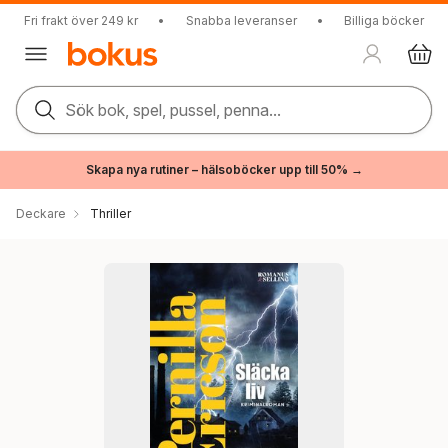
Fri frakt över 249 kr
•
Snabba leveranser
•
Billiga böcker
Sök bok, spel, pussel, penna...
Skapa nya rutiner – hälsoböcker upp till 50% →
Deckare
Thriller