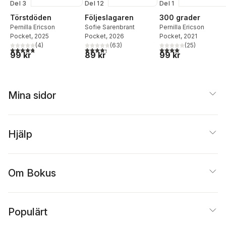
Del 3
Del 12
Del 1
Törstdöden
Följeslagaren
300 grader
Pernilla Ericson
Sofie Sarenbrant
Pernilla Ericson
Pocket
, 2025
Pocket
, 2026
Pocket
, 2021
(
4
)
(
63
)
(
25
)
4,8
utav 5 stjärnor. Totalt antal röster:
4,3
utav 5 stjärnor. Totalt antal röster:
4,0
utav 5 stjärnor. Tota
99 kr
89 kr
99 kr
Mina sidor
Hjälp
Om Bokus
Populärt